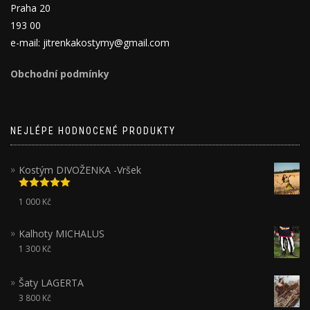
Praha 20
193 00
e-mail: jitrenkakostymy@gmail.com
Obchodní podmínky
NEJLÉPE HODNOCENÉ PRODUKTY
Kostým DIVOŽENKA -Vršek
Hodnocení
1 000
Kč
5.00
z 5
Kalhoty MICHALUS
1 300
Kč
Šaty LAGERTA
3 800
Kč