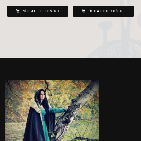
cena
cena
byla:
je:
PŘIDAT DO KOŠÍKU
PŘIDAT DO KOŠÍKU
4
3
400 Kč.
900 Kč.