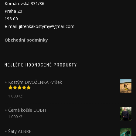
Komárovská 331/36
Praha 20
193 00
e-mail: jitrenkakostymy@gmail.com
Obchodní podmínky
NEJLÉPE HODNOCENÉ PRODUKTY
Kostým DIVOŽENKA -Vršek
Hodnocení
1 000
Kč
5.00
z 5
Černá košile DUBH
1 000
Kč
Šaty ALBRE