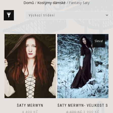
Domů
/
Kostýmy dámské
/ Fantasy šaty
Sleva!
ŠATY MERWYN
ŠATY MERWYN- VELIKOST S
Původní
Aktuální
4 400
KČ
4 400
KČ
3 900
KČ