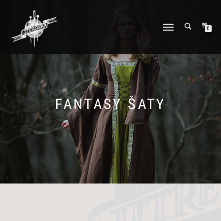
PŘEPNOUT
0
NAVIGACI
FANTASY ŠATY