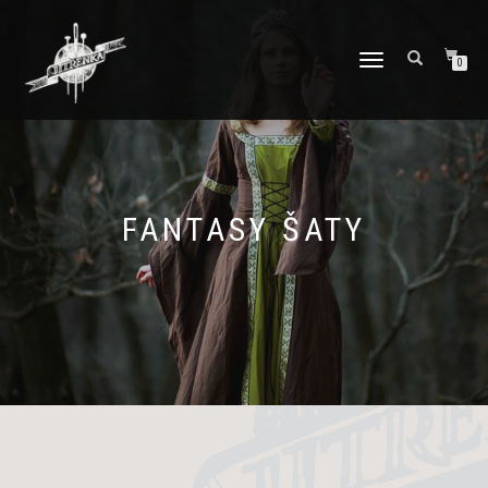
PŘEPNOUT
0
NAVIGACI
FANTASY ŠATY