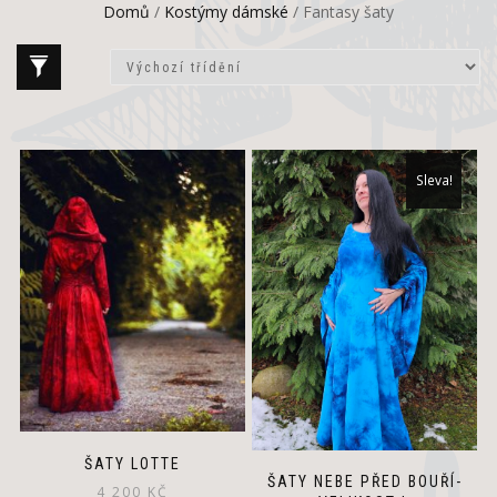
Domů
/
Kostýmy dámské
/ Fantasy šaty
This
Sleva!
product
has
multiple
variants.
The
options
may
be
chosen
on
the
product
page
ŠATY LOTTE
ŠATY NEBE PŘED BOUŘÍ-
4 200
KČ