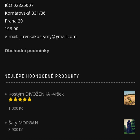
IČO 02825007
Komárovská 331/36
Praha 20
193 00
e-mail: jitrenkakostymy@gmail.com
Obchodní podmínky
NEJLÉPE HODNOCENÉ PRODUKTY
Kostým DIVOŽENKA -Vršek
Hodnocení
1 000
Kč
5.00
z 5
Šaty MORGAN
3 900
Kč