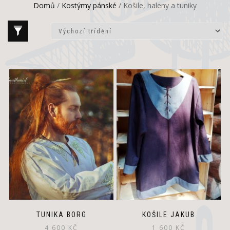
Domů
/
Kostýmy pánské
/ Košile, haleny a tuniky
This
product
has
multiple
variants.
The
options
may
be
chosen
on
the
product
page
TUNIKA BORG
KOŠILE JAKUB
4 600
KČ
1 600
KČ