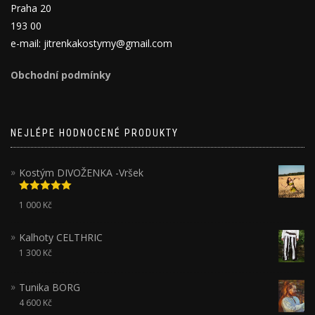
Praha 20
193 00
e-mail: jitrenkakostymy@gmail.com
Obchodní podmínky
NEJLÉPE HODNOCENÉ PRODUKTY
Kostým DIVOŽENKA -Vršek
Hodnocení
1 000
Kč
5.00
z 5
Kalhoty CELTHRIC
1 300
Kč
Tunika BORG
4 600
Kč