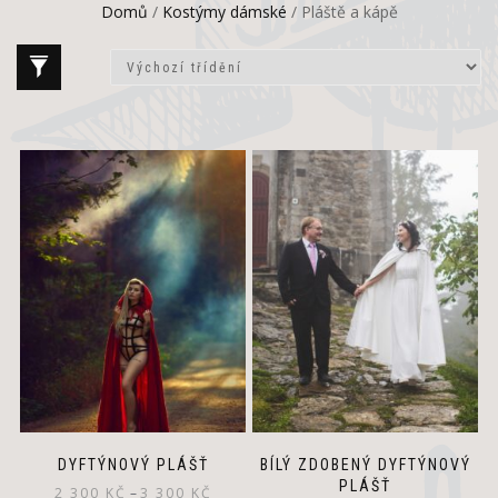
Domů
/
Kostýmy dámské
/ Pláště a kápě
This
product
has
multiple
variants.
The
options
may
be
chosen
on
the
product
page
DYFTÝNOVÝ PLÁŠŤ
BÍLÝ ZDOBENÝ DYFTÝNOVÝ
PLÁŠŤ
2 300
KČ
–
3 300
KČ