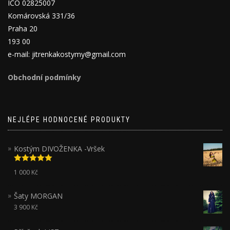
IČO 02825007
Komárovská 331/36
Praha 20
193 00
e-mail: jitrenkakostymy@gmail.com
Obchodní podmínky
NEJLÉPE HODNOCENÉ PRODUKTY
Kostým DIVOŽENKA -Vršek
Hodnocení
1 000
Kč
5.00
z 5
Šaty MORGAN
3 900
Kč