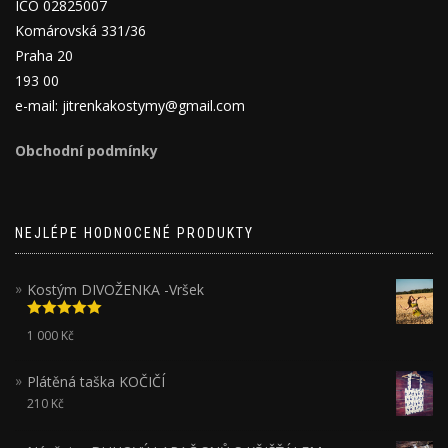
IČO 02825007
Komárovská 331/36
Praha 20
193 00
e-mail: jitrenkakostymy@gmail.com
Obchodní podmínky
NEJLÉPE HODNOCENÉ PRODUKTY
Kostým DIVOŽENKA -Vršek
Hodnocení
1 000
Kč
5.00
z 5
Plátěná taška KOČIČÍ
210
Kč