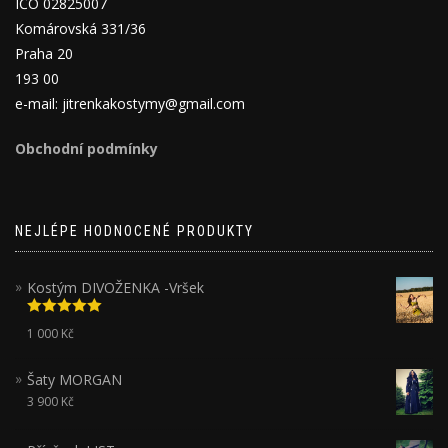
IČO 02825007
Komárovská 331/36
Praha 20
193 00
e-mail: jitrenkakostymy@gmail.com
Obchodní podmínky
NEJLÉPE HODNOCENÉ PRODUKTY
Kostým DIVOŽENKA -Vršek
Hodnocení
1 000
Kč
5.00
z 5
Šaty MORGAN
3 900
Kč