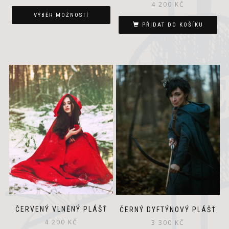
4 200
KČ
VÝBĚR MOŽNOSTÍ
PŘIDAT DO KOŠÍKU
ČERVENÝ VLNĚNÝ PLÁŠŤ
ČERNÝ DYFTÝNOVÝ PLÁŠŤ
4 200
KČ
3 300
KČ