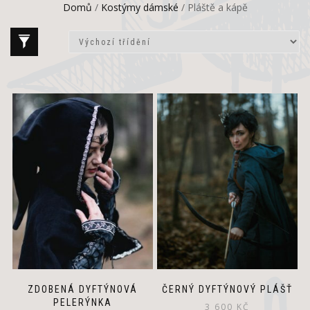
Domů
/
Kostýmy dámské
/ Pláště a kápě
ZDOBENÁ DYFTÝNOVÁ
ČERNÝ DYFTÝNOVÝ PLÁŠŤ
PELERÝNKA
3 600
KČ