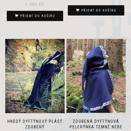
1 200
KČ
PŘIDAT DO KOŠÍKU
PŘIDAT DO KOŠÍKU
ZDOBENÁ DYFTÝNOVÁ
HNĚDÝ DYFTÝNOVÝ PLÁŠŤ
PELERÝNKA TEMNÉ NEBE
ZDOBENÝ