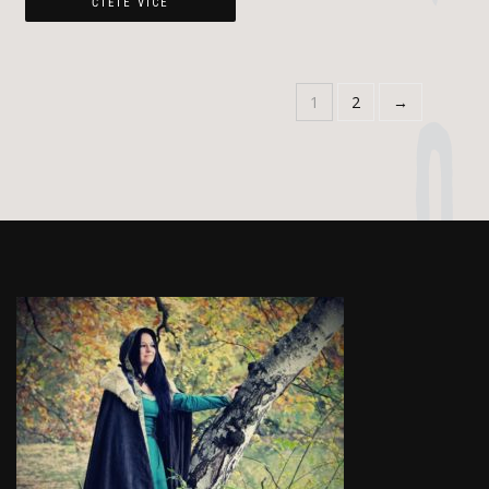
ČTĚTE VÍCE
1
2
→