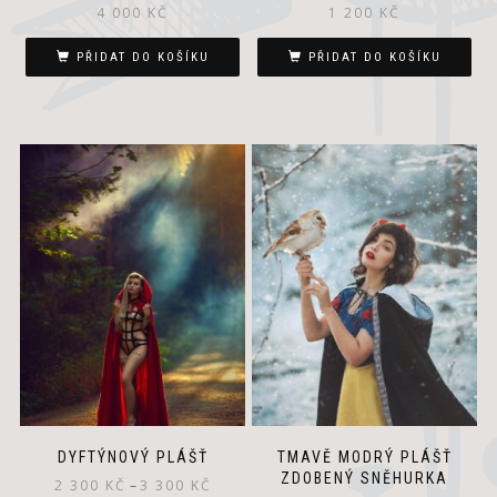
1 200
KČ
4 000
KČ
PŘIDAT DO KOŠÍKU
PŘIDAT DO KOŠÍKU
This
product
has
multiple
variants.
The
options
may
be
chosen
on
the
product
page
DYFTÝNOVÝ PLÁŠŤ
TMAVĚ MODRÝ PLÁŠŤ
ZDOBENÝ SNĚHURKA
2 300
KČ
–
3 300
KČ