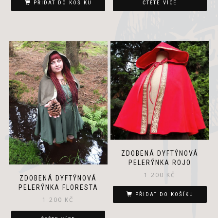
PŘIDAT DO KOŠÍKU
ČTĚTE VÍCE
ZDOBENÁ DYFTÝNOVÁ
PELERÝNKA ROJO
1 200
KČ
ZDOBENÁ DYFTÝNOVÁ
PELERÝNKA FLORESTA
PŘIDAT DO KOŠÍKU
1 200
KČ