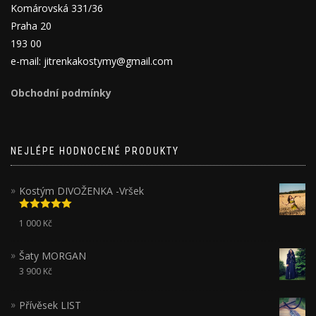
Komárovská 331/36
Praha 20
193 00
e-mail: jitrenkakostymy@gmail.com
Obchodní podmínky
NEJLÉPE HODNOCENÉ PRODUKTY
Kostým DIVOŽENKA -Vršek
Hodnocení
1 000
Kč
5.00
z 5
Šaty MORGAN
3 900
Kč
Přívěsek LIST