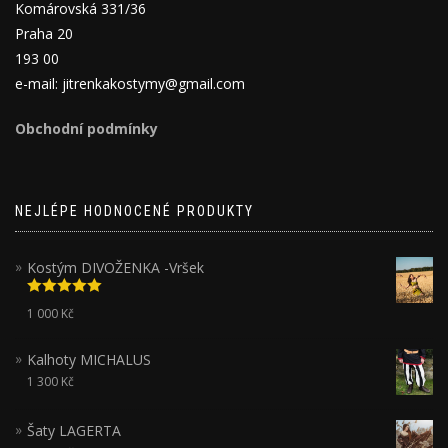
Komárovská 331/36
Praha 20
193 00
e-mail: jitrenkakostymy@gmail.com
Obchodní podmínky
NEJLÉPE HODNOCENÉ PRODUKTY
Kostým DIVOŽENKA -Vršek
Hodnocení
1 000
Kč
5.00
z 5
Kalhoty MICHALUS
1 300
Kč
Šaty LAGERTA