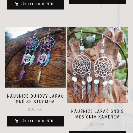
PŘIDAT DO KOŠÍKU
NÁUŠNICE DUHOVÝ LAPAČ
SNŮ SE STROMEM
300
KČ
NÁUŠNICE LAPAČ SNŮ S
MĚSÍČNÍM KAMENEM
PŘIDAT DO KOŠÍKU
250
KČ