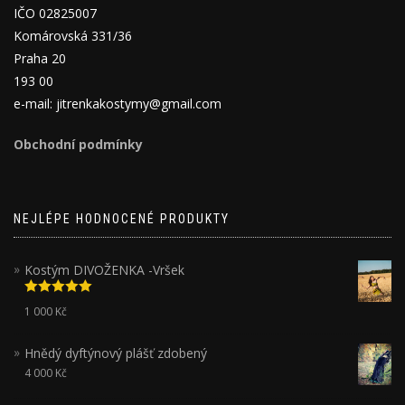
IČO 02825007
Komárovská 331/36
Praha 20
193 00
e-mail: jitrenkakostymy@gmail.com
Obchodní podmínky
NEJLÉPE HODNOCENÉ PRODUKTY
Kostým DIVOŽENKA -Vršek
Hodnocení
1 000
Kč
5.00
z 5
Hnědý dyftýnový plášť zdobený
4 000
Kč