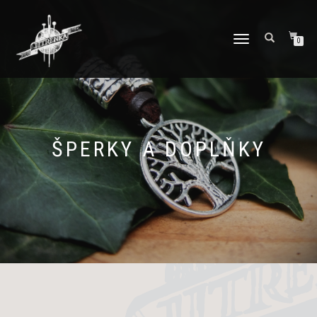
PŘEPNOUT
0
NAVIGACI
ŠPERKY A DOPLŇKY