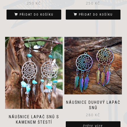
250
KČ
250
KČ
PŘIDAT DO KOŠÍKU
PŘIDAT DO KOŠÍKU
NÁUŠNICE DUHOVÝ LAPAČ
SNŮ
280
KČ
NÁUŠNICE LAPAČ SNŮ S
KAMENEM ŠTĚSTÍ
ČTĚTE VÍCE