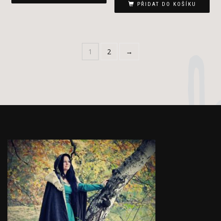
PŘIDAT DO KOŠÍKU
1
2
→