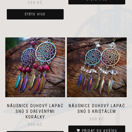
250
KČ
ČTĚTE VÍCE
NÁUŠNICE DUHOVÝ LAPAČ
NÁUŠNICE DUHOVÝ LAPAČ
SNŮ S DŘEVĚNÝMI
SNŮ S KŘIŠŤÁLEM
KORÁLKY
300
KČ
300
KČ
PŘIDAT DO KOŠÍKU