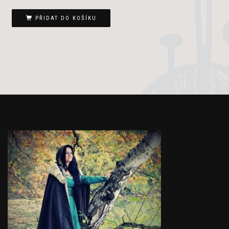
cena
cena
byla:
je:
PŘIDAT DO KOŠÍKU
1
900 Kč.
200 Kč.