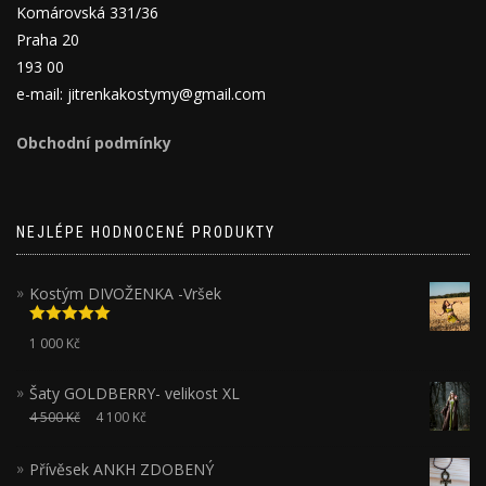
Komárovská 331/36
Praha 20
193 00
e-mail: jitrenkakostymy@gmail.com
Obchodní podmínky
NEJLÉPE HODNOCENÉ PRODUKTY
Kostým DIVOŽENKA -Vršek
Hodnocení
1 000
Kč
5.00
z 5
Šaty GOLDBERRY- velikost XL
4 500
Kč
4 100
Kč
Přívěsek ANKH ZDOBENÝ