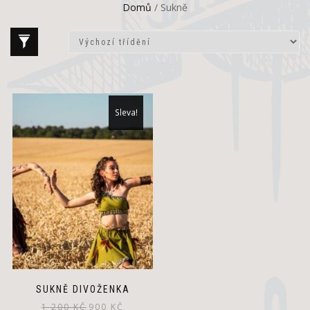
Domů
/ Sukně
Sleva!
SUKNĚ DIVOŽENKA
Původní
Aktuální
1 200
KČ
900
KČ