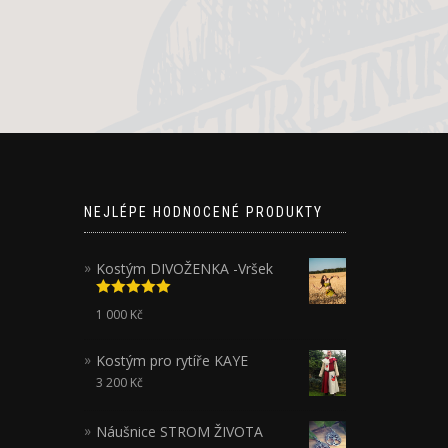
NEJLÉPE HODNOCENÉ PRODUKTY
Kostým DIVOŽENKA -Vršek
Hodnocení
1 000
Kč
5.00
z 5
Kostým pro rytíře KAYE
3 200
Kč
Náušnice STROM ŽIVOTA