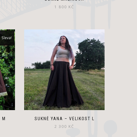
1 800
KČ
Sleva!
T M
SUKNĚ YANA – VELIKOST L
ální
2 300
KČ
a