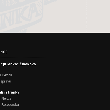
ENCE
 "Jitřenka" Čiháková
i e-mail
 zprávu
lší stránky
 Fler.cz
na Facebooku