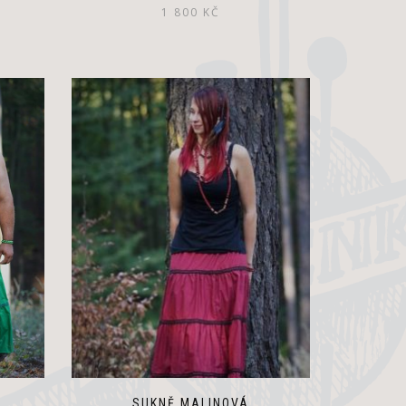
ální
1 800
KČ
a
Kč.
SUKNĚ MALINOVÁ