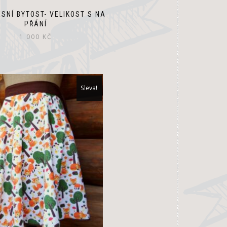
byla:
je:
1
900 
SNÍ BYTOST- VELIKOST S NA
PŘÁNÍ
200 Kč.
1 000
KČ
Sleva!