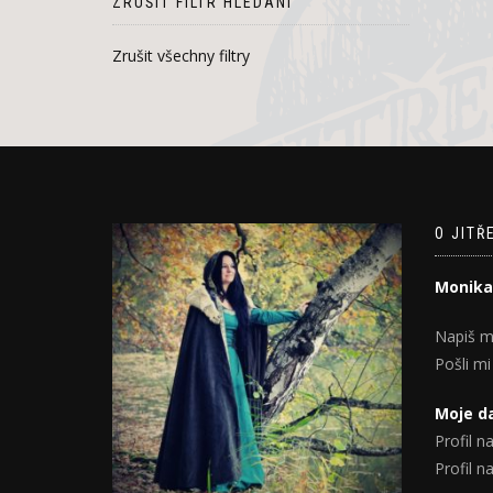
ZRUŠIT FILTR HLEDÁNÍ
Zrušit všechny filtry
O JITŘ
Monika
Napiš m
Pošli mi
Moje da
Profil na
Profil 