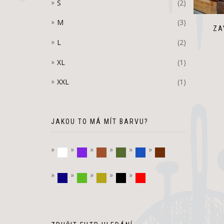
S
(2)
M
(3)
ZA
L
(2)
XL
(1)
XXL
(1)
JAKOU TO MÁ MÍT BARVU?
bílá
fialová
hnědá
khaki
modrá
Tmavě hnědá
tmavě modrá
zelená
zlatá
černá
červená