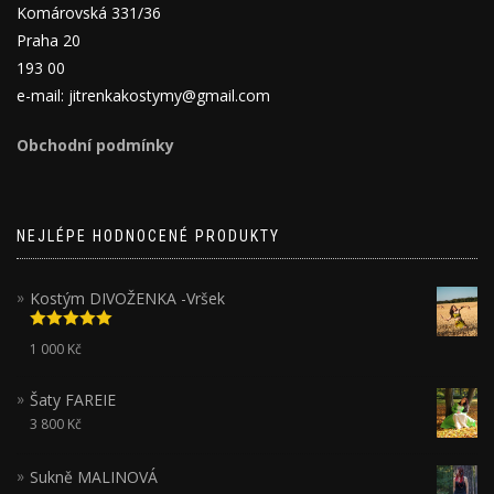
Komárovská 331/36
Praha 20
193 00
e-mail: jitrenkakostymy@gmail.com
Obchodní podmínky
NEJLÉPE HODNOCENÉ PRODUKTY
Kostým DIVOŽENKA -Vršek
Hodnocení
1 000
Kč
5.00
z 5
Šaty FAREIE
3 800
Kč
Sukně MALINOVÁ