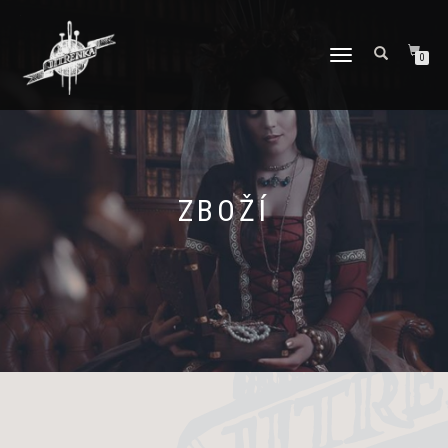
PŘEPNOUT
0
NAVIGACI
ZBOŽÍ