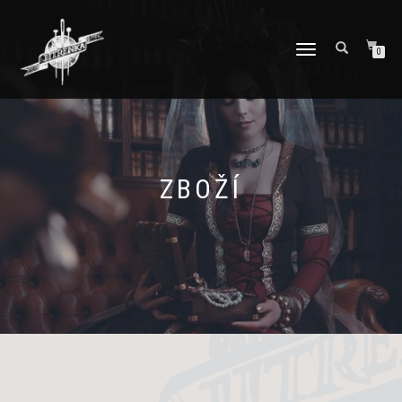
PŘEPNOUT
0
NAVIGACI
ZBOŽÍ