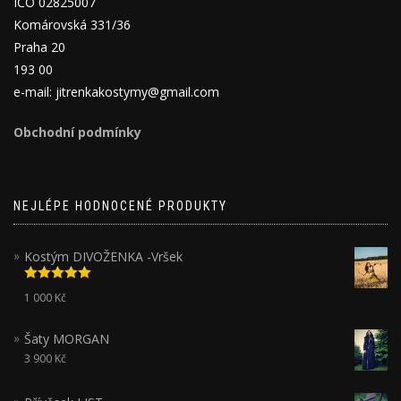
IČO 02825007
Komárovská 331/36
Praha 20
193 00
e-mail: jitrenkakostymy@gmail.com
Obchodní podmínky
NEJLÉPE HODNOCENÉ PRODUKTY
Kostým DIVOŽENKA -Vršek
Hodnocení
1 000
Kč
5.00
z 5
Šaty MORGAN
3 900
Kč