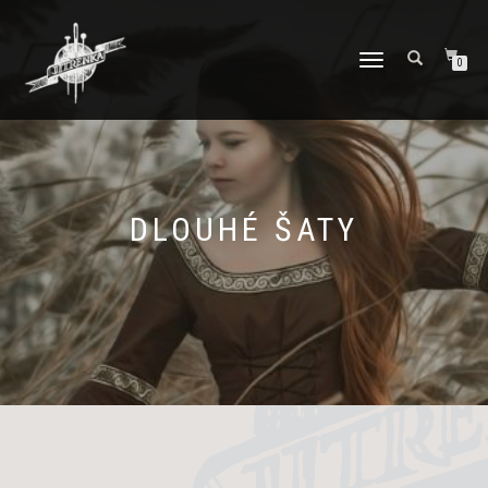
PŘEPNOUT
0
NAVIGACI
DLOUHÉ ŠATY