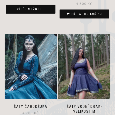
4 500
KČ
VÝBĚR MOŽNOSTÍ
PŘIDAT DO KOŠÍKU
ŠATY VODNÍ DRAK-
ŠATY ČARODĚJKA
VELIKOST M
4 700
KČ