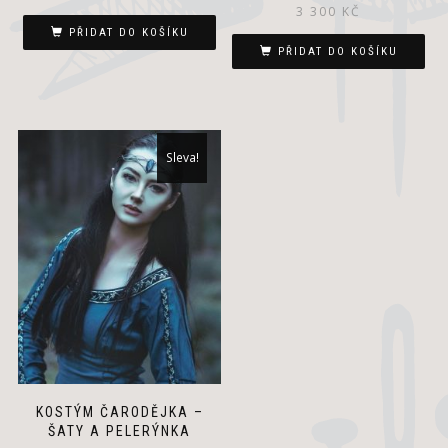
3 300
KČ
PŘIDAT DO KOŠÍKU
PŘIDAT DO KOŠÍKU
Sleva!
KOSTÝM ČARODĚJKA –
ŠATY A PELERÝNKA