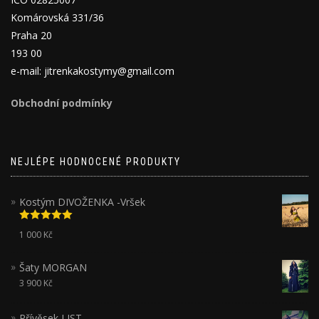
Komárovská 331/36
Praha 20
193 00
e-mail: jitrenkakostymy@gmail.com
Obchodní podmínky
NEJLÉPE HODNOCENÉ PRODUKTY
Kostým DIVOŽENKA -Vršek
Hodnocení
1 000
Kč
5.00
z 5
Šaty MORGAN
3 900
Kč
Přívěsek LIST