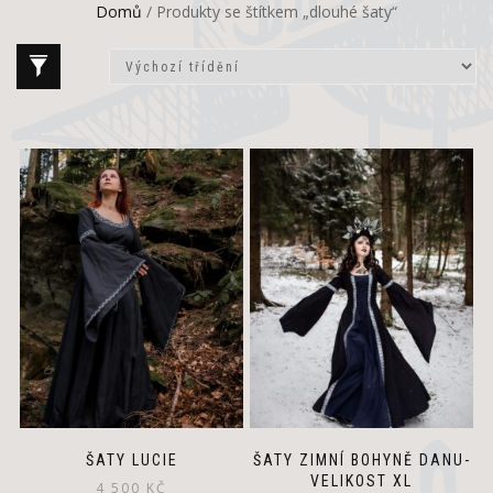
Domů
/ Produkty se štítkem „dlouhé šaty“
This
product
has
multiple
variants.
The
options
may
be
chosen
on
the
product
page
ŠATY LUCIE
ŠATY ZIMNÍ BOHYNĚ DANU-
VELIKOST XL
4 500
KČ