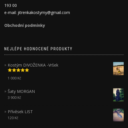
193 00
e-mail: jitrenkakostymy@gmail.com
Obchodní podmínky
NEJLÉPE HODNOCENÉ PRODUKTY
Kostým DIVOŽENKA -Vršek
Hodnocení
1 000
Kč
5.00
z 5
Šaty MORGAN
3 900
Kč
Přívěsek LIST
120
Kč