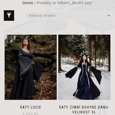
Domů
/ Produkty se štítkem „dlouhé šaty“
This
product
has
multiple
variants.
The
options
may
be
chosen
on
the
product
page
ŠATY LUCIE
ŠATY ZIMNÍ BOHYNĚ DANU-
VELIKOST XL
4 500
KČ