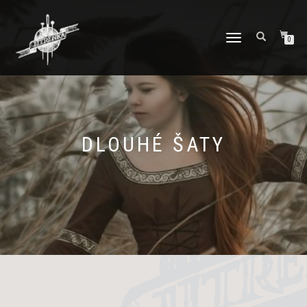
PŘEPNOUT
0
NAVIGACI
DLOUHÉ ŠATY