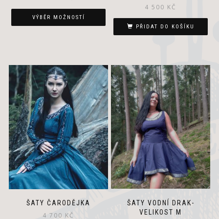
4 500
KČ
VÝBĚR MOŽNOSTÍ
PŘIDAT DO KOŠÍKU
ŠATY VODNÍ DRAK-
ŠATY ČARODĚJKA
VELIKOST M
4 700
KČ