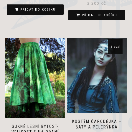
3 300
KČ
PŘIDAT DO KOŠÍKU
PŘIDAT DO KOŠÍKU
Sleva!
KOSTÝM ČARODĚJKA –
SUKNĚ LESNÍ BYTOST-
ŠATY A PELERÝNKA
VELIKOST S NA PŘÁNÍ