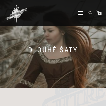
PŘEPNOUT
0
NAVIGACI
DLOUHÉ ŠATY