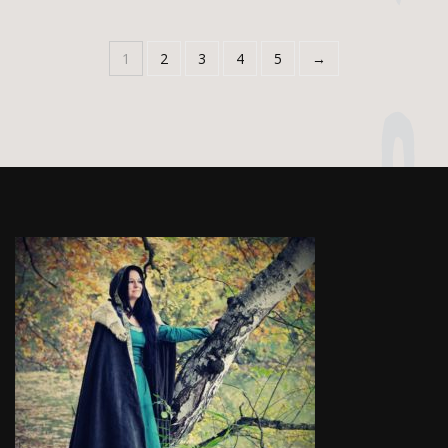
300 Kč.
900 Kč.
1
2
3
4
5
→