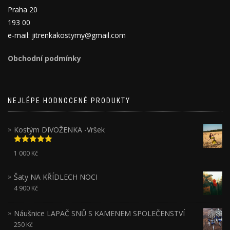
Praha 20
193 00
e-mail: jitrenkakostymy@gmail.com
Obchodní podmínky
NEJLÉPE HODNOCENÉ PRODUKTY
Kostým DIVOŽENKA -Vršek
Hodnocení
1 000
Kč
5.00
z 5
Šaty NA KŘÍDLECH NOCI
4 900
Kč
Náušnice LAPAČ SNŮ S KAMENEM SPOLEČENSTVÍ
250
Kč