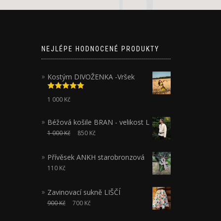
NEJLÉPE HODNOCENÉ PRODUKTY
Kostým DIVOŽENKA -Vršek
Hodnocení
1 000
Kč
5.00
z 5
Béžová košile BRAN - velikost L
1 000
Kč
850
Kč
Přívěsek ANKH starobronzová
110
Kč
Zavinovací sukně LIŠČÍ
900
Kč
700
Kč