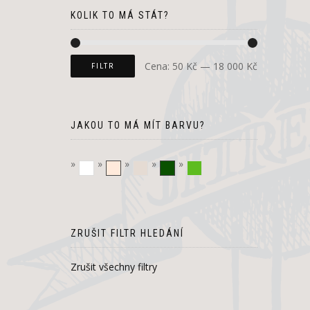
KOLIK TO MÁ STÁT?
Cena:
50 Kč
—
18 000 Kč
FILTR
JAKOU TO MÁ MÍT BARVU?
bílá
krémová
režná
tmavě zelená
zelená
ZRUŠIT FILTR HLEDÁNÍ
Zrušit všechny filtry