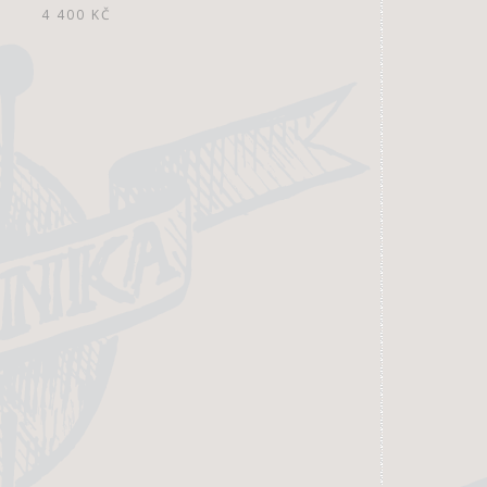
4 400
KČ