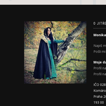
O JITŘ
Monika
Napiš m
Pošli mi
Moje da
Profil na
Profil 
IČO 02
Komáro
Praha 2
193 00