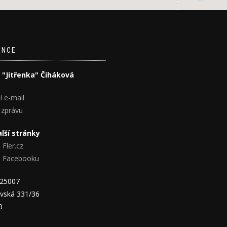
ENCE
 "Jitřenka" Čiháková
i e-mail
 zprávu
lší stránky
 Fler.cz
na Facebooku
825007
vská 331/36
0