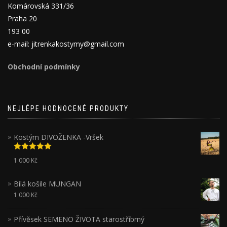
Komárovská 331/36
Praha 20
193 00
e-mail: jitrenkakostymy@gmail.com
Obchodní podmínky
NEJLÉPE HODNOCENÉ PRODUKTY
Kostým DIVOŽENKA -Vršek
Hodnocení
1 000
Kč
5.00
z 5
Bílá košile MUNGAN
1 000
Kč
Přívěsek SEMENO ŽIVOTA starostříbrný