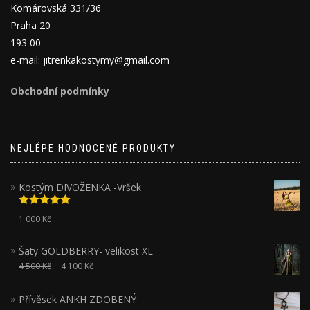
Komárovská 331/36
Praha 20
193 00
e-mail: jitrenkakostymy@gmail.com
Obchodní podmínky
NEJLÉPE HODNOCENÉ PRODUKTY
Kostým DIVOŽENKA -Vršek
Hodnocení
1 000
Kč
5.00
z 5
Šaty GOLDBERRY- velikost XL
4 500
Kč
4 100
Kč
Přívěsek ANKH ZDOBENÝ