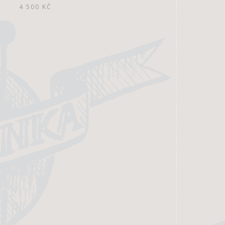
4 500
KČ