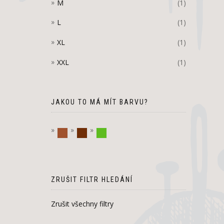
M
(1)
L
(1)
XL
(1)
XXL
(1)
JAKOU TO MÁ MÍT BARVU?
hnědá
Tmavě hnědá
zelená
ZRUŠIT FILTR HLEDÁNÍ
Zrušit všechny filtry