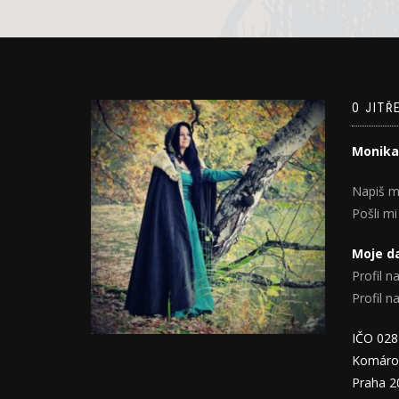
O JITŘ
Monika
Napiš m
Pošli mi
Moje da
Profil na
Profil 
IČO 02
Komáro
Praha 2