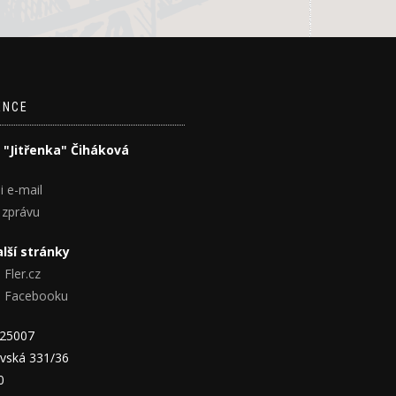
ENCE
 "Jitřenka" Čiháková
i e-mail
 zprávu
lší stránky
 Fler.cz
na Facebooku
825007
vská 331/36
0