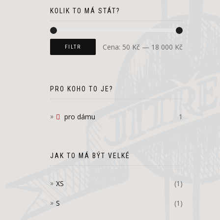
KOLIK TO MÁ STÁT?
Cena:
50 Kč
—
18 000 Kč
FILTR
PRO KOHO TO JE?
pro dámu
1
JAK TO MÁ BÝT VELKÉ
XS
(1)
S
(1)