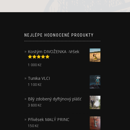
NEJLÉPE HODNOCENÉ PRODUKTY
Kostým DIVOŽENKA -Vršek
Hodnocení
1 000
Kč
5.00
z 5
Tunika VLCI
1 100
Kč
Bílý zdobený dyftýnový plášť
3 800
Kč
Přívěsek MALÝ PRINC
150
Kč