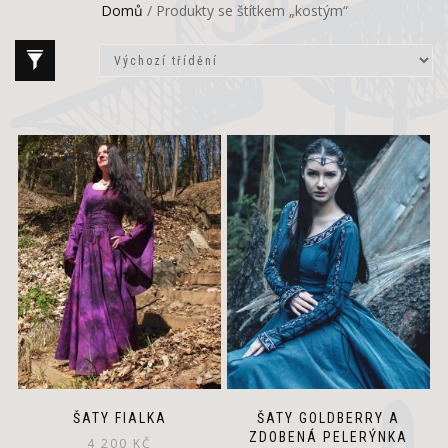
Domů
/ Produkty se štítkem „kostým“
This
product
has
multiple
variants.
The
options
may
be
chosen
on
the
product
page
ŠATY FIALKA
ŠATY GOLDBERRY A
ZDOBENÁ PELERÝNKA
4 200
KČ