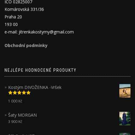
IČO 02825007
Komárovská 331/36
Praha 20
193 00
e-mail: jitrenkakostymy@gmail.com
Obchodní podmínky
NEJLÉPE HODNOCENÉ PRODUKTY
Kostým DIVOŽENKA -Vršek
Hodnocení
1 000
Kč
5.00
z 5
Šaty MORGAN
3 900
Kč