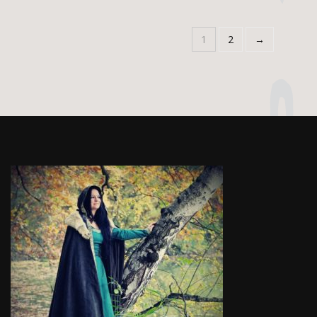
1
2
→