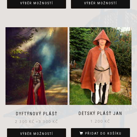
VÝBĚR MOŽNOSTÍ
VÝBĚR MOŽNOSTÍ
This
product
has
multiple
variants.
The
options
may
be
chosen
on
the
product
page
DĚTSKÝ PLÁŠŤ JAN
DYFTÝNOVÝ PLÁŠŤ
1 200
KČ
2 300
KČ
–
3 300
KČ
PŘIDAT DO KOŠÍKU
VÝBĚR MOŽNOSTÍ