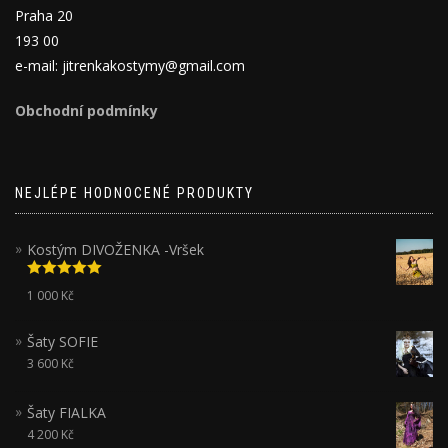
Praha 20
193 00
e-mail: jitrenkakostymy@gmail.com
Obchodní podmínky
NEJLÉPE HODNOCENÉ PRODUKTY
Kostým DIVOŽENKA -Vršek
Hodnocení
1 000
Kč
5.00
z 5
Šaty SOFIE
3 600
Kč
Šaty FIALKA
4 200
Kč