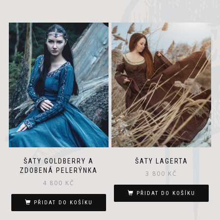
000 Kč.
900 Kč.
ŠATY GOLDBERRY A
ŠATY LAGERTA
ZDOBENÁ PELERÝNKA
3 800
KČ
4 800
KČ
PŘIDAT DO KOŠÍKU
PŘIDAT DO KOŠÍKU