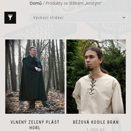
Domů
/ Produkty se štítkem „kostým“
Thi
pr
ha
mul
var
Th
op
ma
be
ch
on
the
pr
pa
VLNĚNÝ ZELENÝ PLÁŠŤ
BÉŽOVÁ KOŠILE BRAN
HORL
1 000
KČ