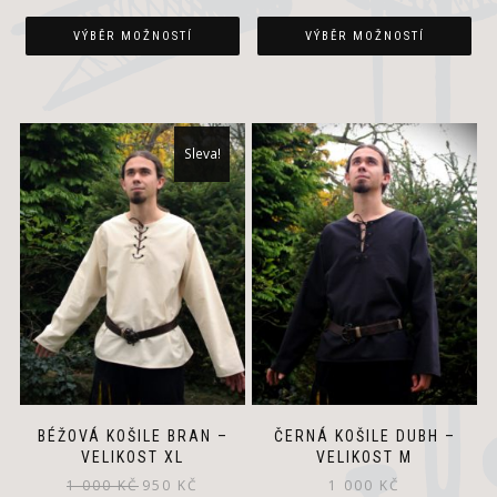
VÝBĚR MOŽNOSTÍ
VÝBĚR MOŽNOSTÍ
Sleva!
BÉŽOVÁ KOŠILE BRAN –
ČERNÁ KOŠILE DUBH –
VELIKOST XL
VELIKOST M
Původní
Aktuální
1 000
KČ
950
KČ
1 000
KČ