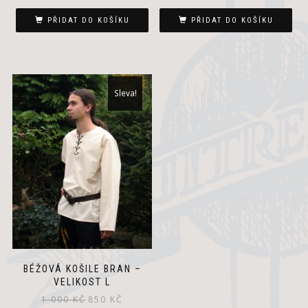
cena
cena
byla:
je:
PŘIDAT DO KOŠÍKU
PŘIDAT DO KOŠÍKU
1
950 Kč.
000 Kč.
Sleva!
BÉŽOVÁ KOŠILE BRAN –
VELIKOST L
Původní
Aktuální
1 000
KČ
850
KČ