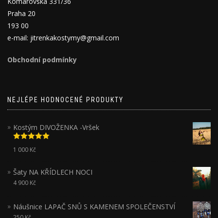
Komárovská 331/36
Praha 20
193 00
e-mail: jitrenkakostymy@gmail.com
Obchodní podmínky
NEJLÉPE HODNOCENÉ PRODUKTY
Kostým DIVOŽENKA -Vršek
Hodnocení
1 000
Kč
5.00
z 5
Šaty NA KŘÍDLECH NOCI
4 900
Kč
Náušnice LAPAČ SNŮ S KAMENEM SPOLEČENSTVÍ
250
Kč