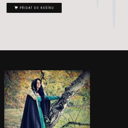
cena
cena
byla:
je:
PŘIDAT DO KOŠÍKU
1
850 Kč.
000 Kč.