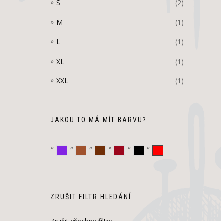
S
(2)
M
(1)
L
(1)
XL
(1)
XXL
(1)
JAKOU TO MÁ MÍT BARVU?
fialová
hnědá
Tmavě hnědá
vínová
černá
červená
ZRUŠIT FILTR HLEDÁNÍ
Zrušit všechny filtry