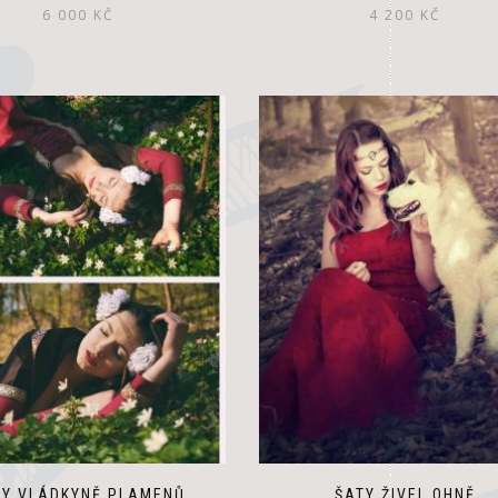
6 000
KČ
4 200
KČ
TY VLÁDKYNĚ PLAMENŮ
ŠATY ŽIVEL OHNĚ