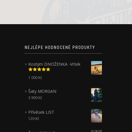
NEJLÉPE HODNOCENÉ PRODUKTY
Kostým DIVOŽENKA -Vršek
Hodnocení
1 000
Kč
5.00
z 5
Šaty MORGAN
3 900
Kč
Přívěsek LIST
120
Kč