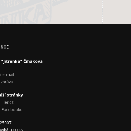
ENCE
 "Jitřenka" Čiháková
i e-mail
 zprávu
lší stránky
 Fler.cz
na Facebooku
825007
vská 331/36