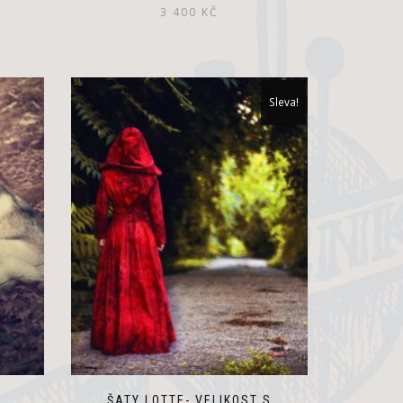
3 400
KČ
Sleva!
ŠATY LOTTE- VELIKOST S