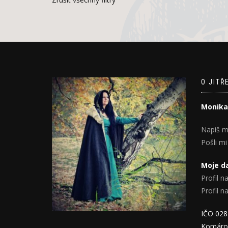
O JITŘ
Monika
Napiš m
Pošli mi
Moje da
Profil na
Profil 
IČO 02
Komáro