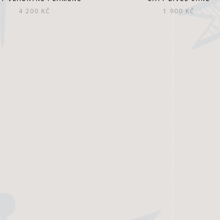
4 200
KČ
1 900
KČ