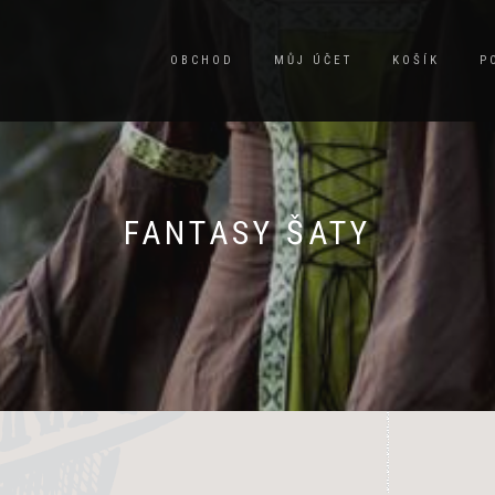
OBCHOD
MŮJ ÚČET
KOŠÍK
P
FANTASY ŠATY