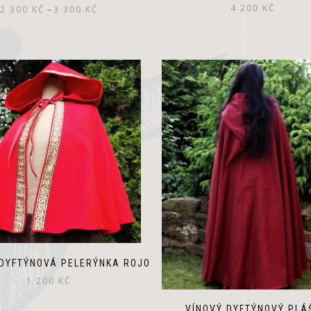
4 200
KČ
2 300
KČ
–
3 300
KČ
DYFTÝNOVÁ PELERÝNKA ROJO
1 200
KČ
VÍNOVÝ DYFTÝNOVÝ PLÁ