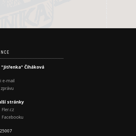
ENCE
 "Jitřenka" Čiháková
i e-mail
 zprávu
lší stránky
 Fler.cz
na Facebooku
825007