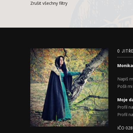
Zrušit všechny filtry
O JITŘ
Monika
Napiš m
Pošli mi
Moje da
Profil na
Profil 
IČO 02