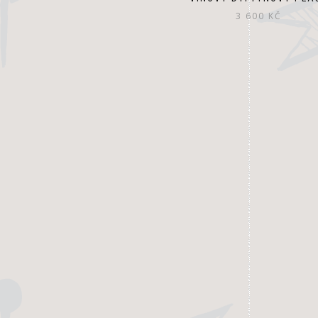
3 600
KČ