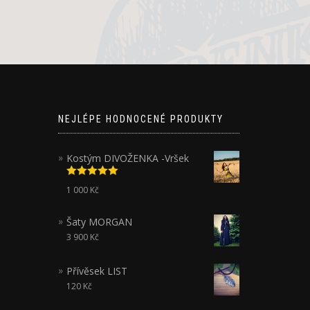
NEJLÉPE HODNOCENÉ PRODUKTY
Kostým DIVOŽENKA -Vršek
Hodnocení
1 000
Kč
5.00
z 5
Šaty MORGAN
3 900
Kč
Přívěsek LIST
120
Kč