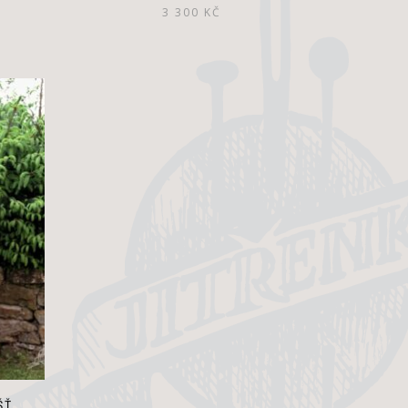
3 300
KČ
ŠŤ