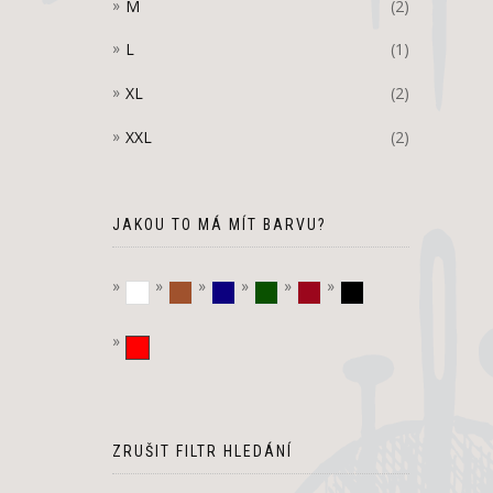
M
(2)
L
(1)
XL
(2)
XXL
(2)
JAKOU TO MÁ MÍT BARVU?
bílá
hnědá
tmavě modrá
tmavě zelená
vínová
černá
červená
ZRUŠIT FILTR HLEDÁNÍ