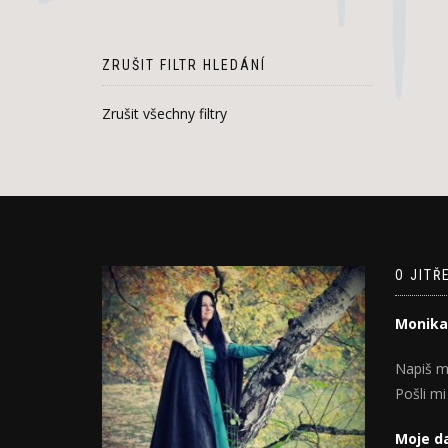
ZRUŠIT FILTR HLEDÁNÍ
Zrušit všechny filtry
O JITŘ
Monika
Napiš m
Pošli mi
Moje da