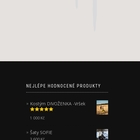
NEJLÉPE HODNOCENÉ PRODUKTY
Kostým DIVOŽENKA -Vršek
Hodnocení
1 000
Kč
5.00
z 5
Šaty SOFIE
3 600
Kč