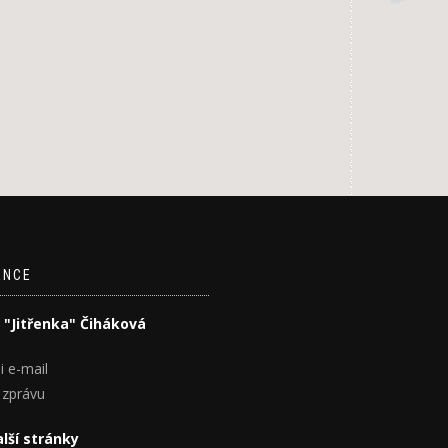
ENCE
 "Jitřenka" Čiháková
i e-mail
 zprávu
lší stránky