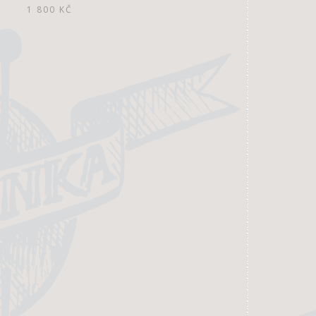
1 800
KČ