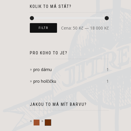
KOLIK TO MÁ STÁT?
Cena:
50 Kč
—
18 000 Kč
FILTR
PRO KOHO TO JE?
pro dámu
1
pro holčičku
1
JAKOU TO MÁ MÍT BARVU?
hnědá
Tmavě hnědá