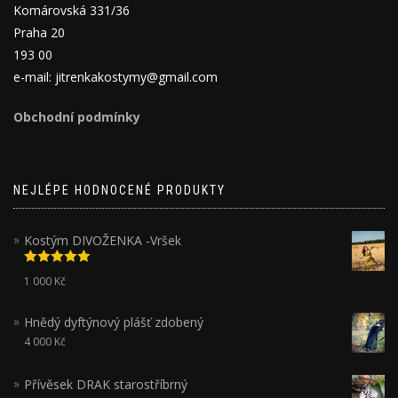
Komárovská 331/36
Praha 20
193 00
e-mail: jitrenkakostymy@gmail.com
Obchodní podmínky
NEJLÉPE HODNOCENÉ PRODUKTY
Kostým DIVOŽENKA -Vršek
Hodnocení
1 000
Kč
5.00
z 5
Hnědý dyftýnový plášť zdobený
4 000
Kč
Přívěsek DRAK starostříbrný