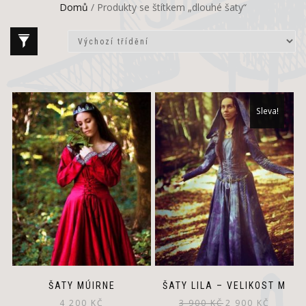
Domů
/ Produkty se štítkem „dlouhé šaty“
This
Sleva!
product
has
multiple
variants.
The
options
may
be
chosen
on
the
product
page
ŠATY MÚIRNE
ŠATY LILA – VELIKOST M
Původní
Aktuální
4 200
KČ
3 900
KČ
2 900
KČ