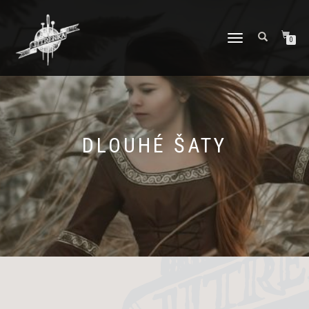
PŘEPNOUT
0
NAVIGACI
DLOUHÉ ŠATY