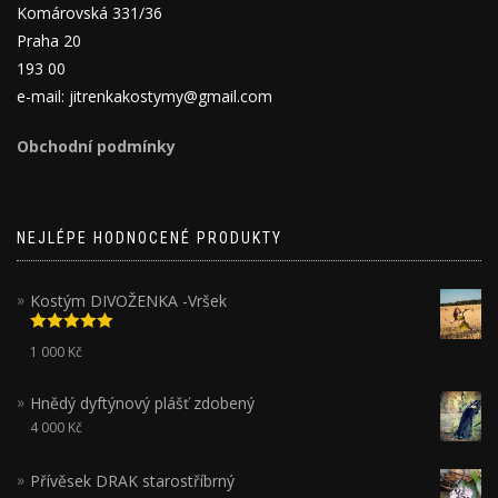
Komárovská 331/36
Praha 20
193 00
e-mail: jitrenkakostymy@gmail.com
Obchodní podmínky
NEJLÉPE HODNOCENÉ PRODUKTY
Kostým DIVOŽENKA -Vršek
Hodnocení
1 000
Kč
5.00
z 5
Hnědý dyftýnový plášť zdobený
4 000
Kč
Přívěsek DRAK starostříbrný