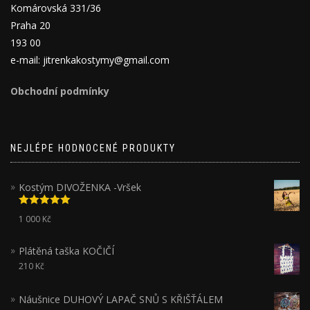
Komárovská 331/36
Praha 20
193 00
e-mail: jitrenkakostymy@gmail.com
Obchodní podmínky
NEJLÉPE HODNOCENÉ PRODUKTY
Kostým DIVOŽENKA -Vršek
Hodnocení
1 000
Kč
5.00
z 5
Plátěná taška KOČIČÍ
210
Kč
Náušnice DUHOVÝ LAPAČ SNŮ S KŘIŠŤÁLEM