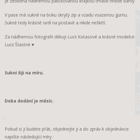
Je zdobená nádhernou paličkovanou krajkou tmavě hnědé barvy.
V pase má sukně na boku skrytý zip a vzadu vsazenou gumu.
Sukně tedy krásně sedí na postavě a nikde neškrtí.
Za nádhernou fotografii děkuji Lucii Kotasové a krásné modelce
Lucii Šťastné ♥
Sukni šiji na míru.
Doba dodání je měsíc.
Pokud si ji budete přát, objednejte ji a do zpráv k objednávce
napište následující míry :