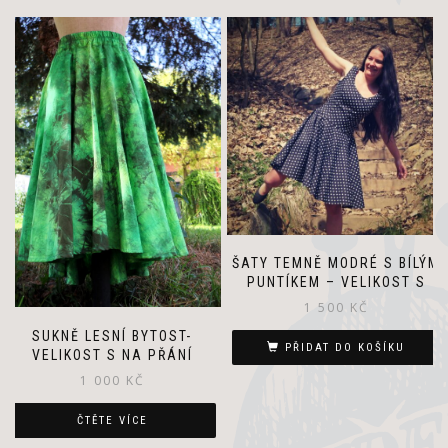
ŠATY TEMNĚ MODRÉ S BÍLÝM
PUNTÍKEM – VELIKOST S
1 500
KČ
SUKNĚ LESNÍ BYTOST-
PŘIDAT DO KOŠÍKU
VELIKOST S NA PŘÁNÍ
1 000
KČ
ČTĚTE VÍCE