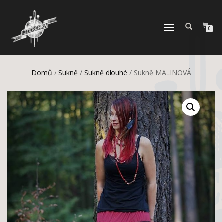
PŘEPNOUT
0
NAVIGACI
Domů
/
Sukně
/
Sukně dlouhé
/ Sukně MALINOVÁ