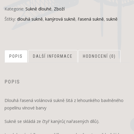
Kategorie:
Sukně dlouhé
,
Zboží
Štítky:
dlouhá sukně
,
kanýrová sukně
,
řasená sukně
,
sukně
POPIS
DALŠÍ INFORMACE
HODNOCENÍ (0)
POPIS
Dlouhá řasená volánová sukně šitá z lehounkého bavlněného
popelínu vínové barvy
Sukně se skládá ze čtyř kanýrů( nařasených dílů).