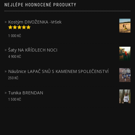
NEJLÉPE HODNOCENÉ PRODUKTY
Kostým DIVOŽENKA -Vršek
Hodnocení
1 000
KČ
5.00
z 5
Šaty NA KŘÍDLECH NOCI
4 900
KČ
Náušnice LAPAČ SNŮ S KAMENEM SPOLEČENSTVÍ
250
KČ
Tunika BRENDAN
1 500
KČ