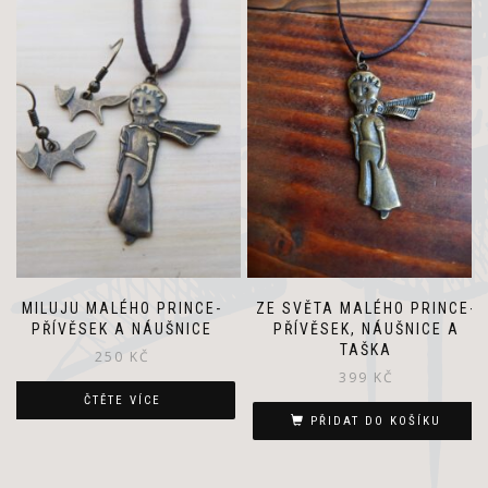
MILUJU MALÉHO PRINCE-
ZE SVĚTA MALÉHO PRINCE-
PŘÍVĚSEK A NÁUŠNICE
PŘÍVĚSEK, NÁUŠNICE A
TAŠKA
250
KČ
399
KČ
ČTĚTE VÍCE
PŘIDAT DO KOŠÍKU