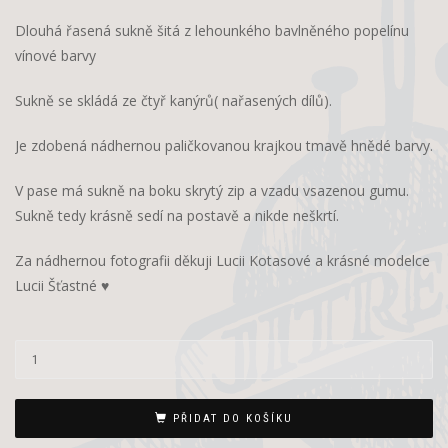
Dlouhá řasená sukně šitá z lehounkého bavlněného popelínu
vínové barvy
Sukně se skládá ze čtyř kanýrů( nařasených dílů).
Je zdobená nádhernou paličkovanou krajkou tmavě hnědé barvy.
V pase má sukně na boku skrytý zip a vzadu vsazenou gumu.
Sukně tedy krásně sedí na postavě a nikde neškrtí.
Za nádhernou fotografii děkuji Lucii Kotasové a krásné modelce
Lucii Šťastné ♥
PŘIDAT DO KOŠÍKU