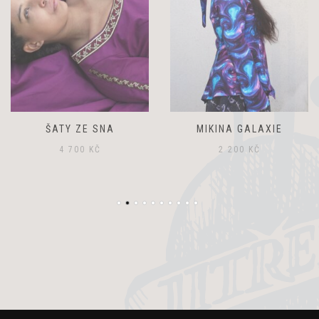
ŠATY ZE SNA
MIKINA GALAXIE
4 700
KČ
2 200
KČ