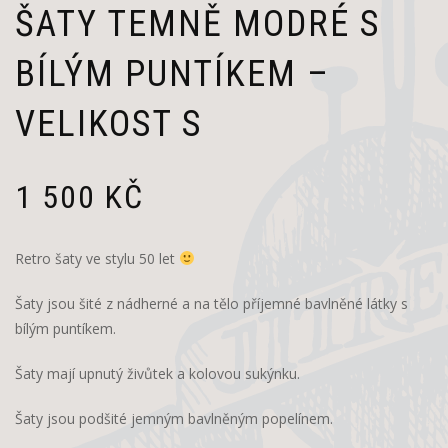
ŠATY TEMNĚ MODRÉ S
BÍLÝM PUNTÍKEM –
VELIKOST S
1 500
KČ
Retro šaty ve stylu 50 let
Šaty jsou šité z nádherné a na tělo příjemné bavlněné látky s
bílým puntíkem.
Šaty mají upnutý živůtek a kolovou sukýnku.
Šaty jsou podšité jemným bavlněným popelínem.