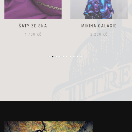
ŠATY ZE SNA
MIKINA GALAXIE
4 700
KČ
2 200
KČ