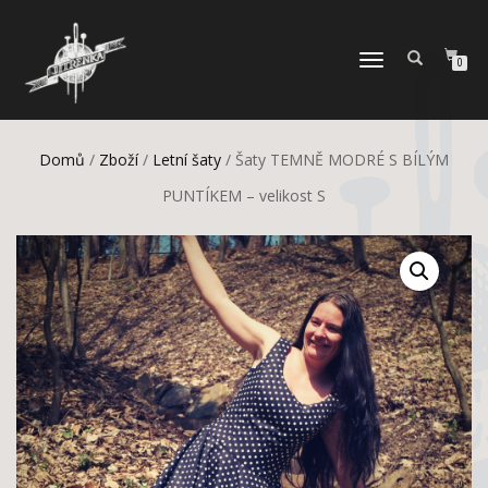
PŘEPNOUT
0
NAVIGACI
Domů
/
Zboží
/
Letní šaty
/ Šaty TEMNĚ MODRÉ S BÍLÝM
PUNTÍKEM – velikost S