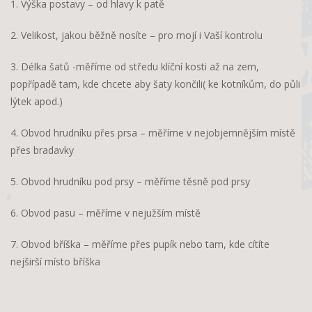
1. Výška postavy – od hlavy k patě
2. Velikost, jakou běžně nosíte – pro mojí i Vaší kontrolu
3. Délka šatů -měříme od středu klíční kosti až na zem,
popřípadě tam, kde chcete aby šaty končili( ke kotníkům, do půli
lýtek apod.)
4. Obvod hrudníku přes prsa – měříme v nejobjemnějším místě
přes bradavky
5. Obvod hrudníku pod prsy – měříme těsně pod prsy
6. Obvod pasu – měříme v nejužším místě
7. Obvod bříška – měříme přes pupík nebo tam, kde cítíte
nejširší místo bříška