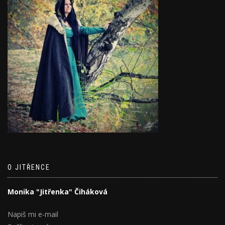
O JITŘENCE
Monika "Jitřenka" Čiháková
Napiš mi e-mail