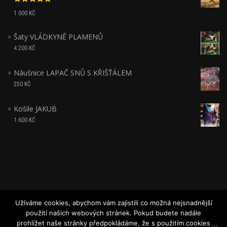
Hodnocení
1 000
KČ
5.00
z 5
Šaty VLÁDKYNĚ PLAMENŮ
4 200
KČ
Náušnice LAPAČ SNŮ S KŘIŠŤÁLEM
250
KČ
Košile JAKUB
1 600
KČ
Užíváme cookies, abychom vám zajistili co možná nejsnadnější
použití našich webových stránek. Pokud budete nadále
JITŘENKA
prohlížet naše stránky předpokládáme, že s použitím cookies