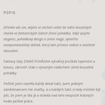
POPIS
Jitřenka vás zve, abyste se nechali unést do světa kouzelných
chvilek ve fantastických šatech Zimní pohádka. Když spojíte
eleganci, pohádkový design a zimní magii, vytvoříte
nezapomenutelný zážitek, který vám přinese radost a nesčetné
okouzlení.
Fantasy šaty ZIMNÍ POHÁDKA vytvářejí prožitek tajemství a
luxusu, zároveň však s výrazným nádechem zimní kouzelné
pohádky.
Pečlivě jsem navrhla každý detail šatů. Jsem jediným
zaměstnancem mé značky, a u každých šatů si tedy můžete být
jisti, že jsem je šila já a strávila nad nimi nespočet krásných
hodin pečlivé práce.