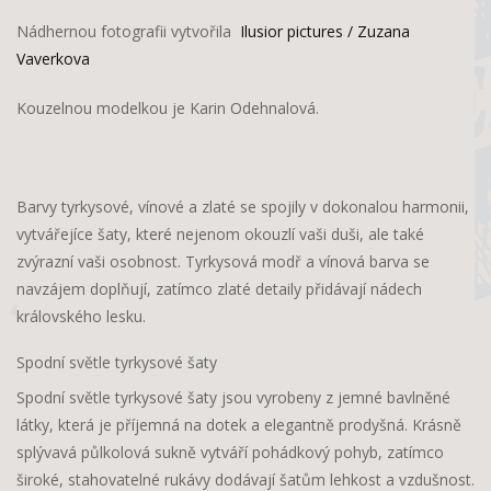
Nádhernou fotografii vytvořila
Ilusior pictures / Zuzana
Vaverkova
Kouzelnou modelkou je Karin Odehnalová.
Barvy tyrkysové, vínové a zlaté se spojily v dokonalou harmonii,
vytvářejíce šaty, které nejenom okouzlí vaši duši, ale také
zvýrazní vaši osobnost. Tyrkysová modř a vínová barva se
navzájem doplňují, zatímco zlaté detaily přidávají nádech
královského lesku.
Spodní světle tyrkysové šaty
Spodní světle tyrkysové šaty jsou vyrobeny z jemné bavlněné
látky, která je příjemná na dotek a elegantně prodyšná. Krásně
splývavá půlkolová sukně vytváří pohádkový pohyb, zatímco
široké, stahovatelné rukávy dodávají šatům lehkost a vzdušnost.