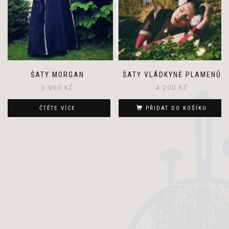
the
product
page
ŠATY MORGAN
ŠATY VLÁDKYNĚ PLAMENŮ
3 900
KČ
4 200
KČ
ČTĚTE VÍCE
PŘIDAT DO KOŠÍKU