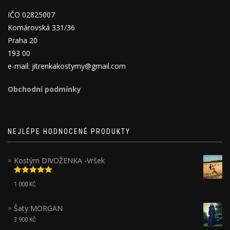
IČO 02825007
Komárovská 331/36
Praha 20
193 00
e-mail: jitrenkakostymy@gmail.com
Obchodní podmínky
NEJLÉPE HODNOCENÉ PRODUKTY
Kostým DIVOŽENKA -Vršek
Hodnocení
1 000
KČ
5.00
z 5
Šaty MORGAN
3 900
KČ