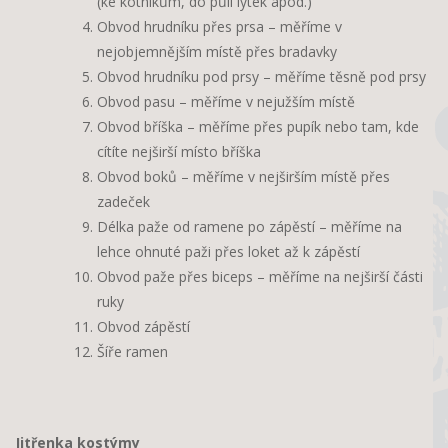
(ke kotníkům, do půli lýtek apod.)
Obvod hrudníku přes prsa – měříme v
nejobjemnějším místě přes bradavky
Obvod hrudníku pod prsy – měříme těsně pod prsy
Obvod pasu – měříme v nejužším místě
Obvod bříška – měříme přes pupík nebo tam, kde
cítíte nejširší místo bříška
Obvod boků – měříme v nejširším místě přes
zadeček
Délka paže od ramene po zápěstí – měříme na
lehce ohnuté paži přes loket až k zápěstí
Obvod paže přes biceps – měříme na nejširší části
ruky
Obvod zápěstí
Šíře ramen
Jitřenka kostýmy