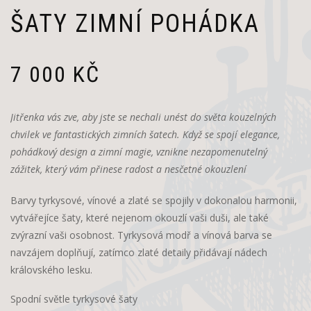
ŠATY ZIMNÍ POHÁDKA
7 000
KČ
Jitřenka vás zve, aby jste se nechali unést do světa kouzelných
chvilek ve fantastických zimních šatech. Když se spojí elegance,
pohádkový design a zimní magie, vznikne nezapomenutelný
zážitek, který vám přinese radost a nesčetné okouzlení
Barvy tyrkysové, vínové a zlaté se spojily v dokonalou harmonii,
vytvářejíce šaty, které nejenom okouzlí vaši duši, ale také
zvýrazní vaši osobnost. Tyrkysová modř a vínová barva se
navzájem doplňují, zatímco zlaté detaily přidávají nádech
královského lesku.
Spodní světle tyrkysové šaty