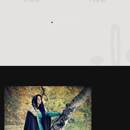
4 700
KČ
2 200
KČ