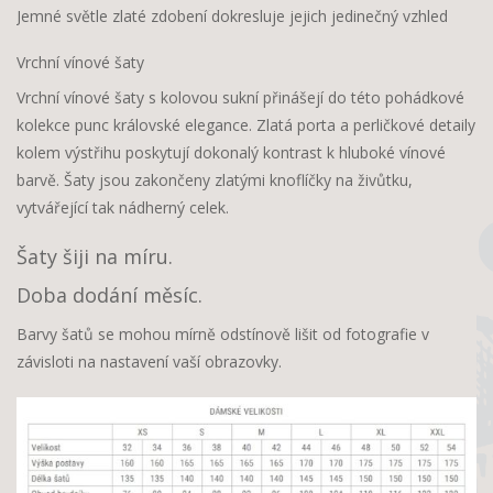
Jemné světle zlaté zdobení dokresluje jejich jedinečný vzhled
Vrchní vínové šaty
Vrchní vínové šaty s kolovou sukní přinášejí do této pohádkové
kolekce punc královské elegance. Zlatá porta a perličkové detaily
kolem výstřihu poskytují dokonalý kontrast k hluboké vínové
barvě. Šaty jsou zakončeny zlatými knoflíčky na živůtku,
vytvářející tak nádherný celek.
Šaty šiji na míru.
Doba dodání měsíc.
Barvy šatů se mohou mírně odstínově lišit od fotografie v
závisloti na nastavení vaší obrazovky.