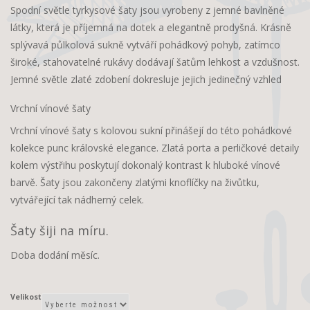
Spodní světle tyrkysové šaty jsou vyrobeny z jemné bavlněné
látky, která je příjemná na dotek a elegantně prodyšná. Krásně
splývavá půlkolová sukně vytváří pohádkový pohyb, zatímco
široké, stahovatelné rukávy dodávají šatům lehkost a vzdušnost.
Jemné světle zlaté zdobení dokresluje jejich jedinečný vzhled
Vrchní vínové šaty
Vrchní vínové šaty s kolovou sukní přinášejí do této pohádkové
kolekce punc královské elegance. Zlatá porta a perličkové detaily
kolem výstřihu poskytují dokonalý kontrast k hluboké vínové
barvě. Šaty jsou zakončeny zlatými knoflíčky na živůtku,
vytvářející tak nádherný celek.
Šaty šiji na míru.
Doba dodání měsíc.
Velikost