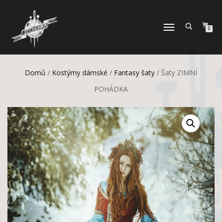
PŘEPNOUT
0
NAVIGACI
Domů
/
Kostýmy dámské
/
Fantasy šaty
/ Šaty ZIMNÍ
POHÁDKA