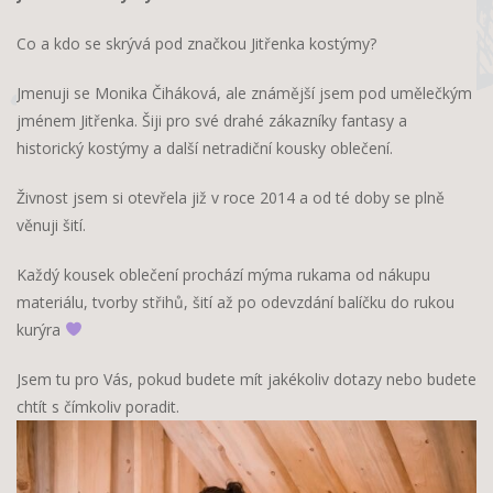
Co a kdo se skrývá pod značkou Jitřenka kostýmy?
Jmenuji se Monika Čiháková, ale známější jsem pod umělečkým
jménem Jitřenka. Šiji pro své drahé zákazníky fantasy a
historický kostýmy a další netradiční kousky oblečení.
Živnost jsem si otevřela již v roce 2014 a od té doby se plně
věnuji šití.
Každý kousek oblečení prochází mýma rukama od nákupu
materiálu, tvorby střihů, šití až po odevzdání balíčku do rukou
kurýra
Jsem tu pro Vás, pokud budete mít jakékoliv dotazy nebo budete
chtít s čímkoliv poradit.