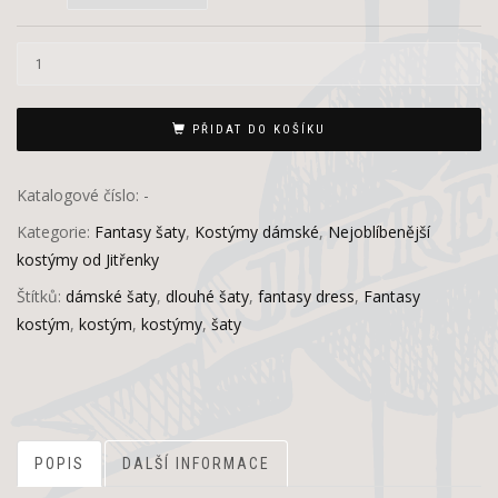
PŘIDAT DO KOŠÍKU
Katalogové číslo:
-
Kategorie:
Fantasy šaty
,
Kostýmy dámské
,
Nejoblíbenější
kostýmy od Jitřenky
Štítků:
dámské šaty
,
dlouhé šaty
,
fantasy dress
,
Fantasy
kostým
,
kostým
,
kostýmy
,
šaty
POPIS
DALŠÍ INFORMACE