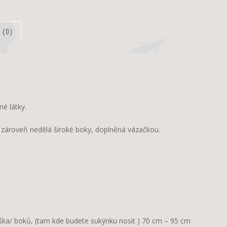
 (0)
é látky.
 a zároveň nedělá široké boky, doplněná vázačkou.
říška/ boků, (tam kde budete sukýnku nosit ) 70 cm – 95 cm