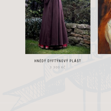
HNĚDÝ DYFTÝNOVÝ PLÁŠŤ
3 300
KČ