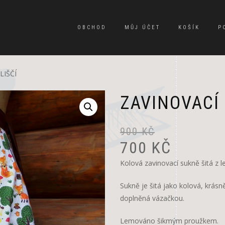
OBCHOD
MŮJ ÚČET
KOŠÍK
P
LIŠČÍ
ZAVINOVACÍ 
900
KČ
700
KČ
Kolová zavinovací sukně šitá z 
Sukně je šitá jako kolová, krásn
doplněná vázačkou.
Lemováno šikmým proužkem.