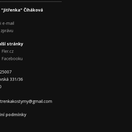
 "Jitřenka" Čiháková
i e-mail
 zprávu
lší stránky
 Fler.cz
na Facebooku
825007
vská 331/36
0
 jitrenkakostymy@gmail.com
ní podmínky