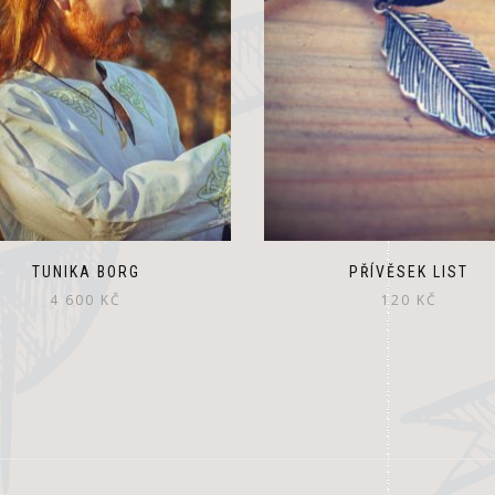
TUNIKA BORG
PŘÍVĚSEK LIST
4 600
KČ
120
KČ
This
product
has
multiple
variants.
The
options