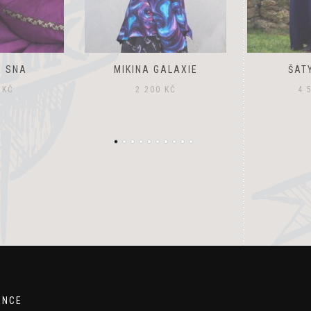
ALAXIE
ŠATY SUZIE
ZDOBENÁ
PELERÝNK
0
KČ
4 500
KČ
1 
ENCE