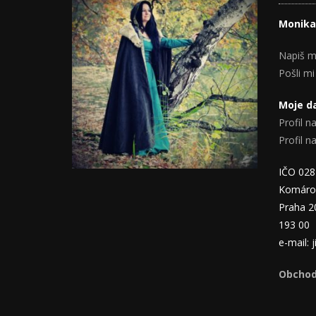
Monika
Napiš m
Pošli mi
Moje da
Profil na
Profil 
IČO 02
Komáro
Praha 2
193 00
e-mail:
Obchod