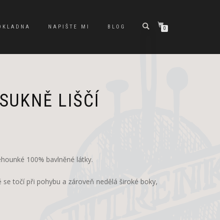
OKLADNA
NAPIŠTE MI
BLOG
0
SUKNĚ LIŠČÍ
Původní
Aktuální
cena
cena
byla:
je:
lehounké 100% bavlněné látky.
900 Kč.
700 Kč.
ě se točí při pohybu a zároveň nedělá široké boky,