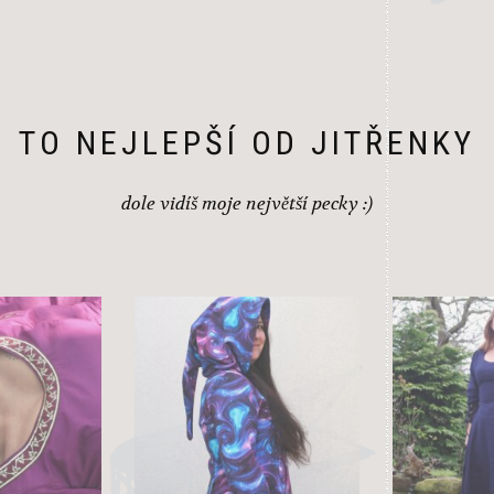
may
be
chosen
on
the
product
TO NEJLEPŠÍ OD JITŘENKY
page
dole vidíš moje největší pecky :)