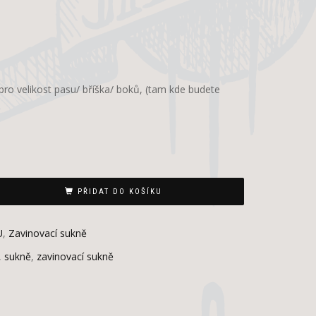
pro velikost pasu/ bříška/ boků, (tam kde budete
PŘIDAT DO KOŠÍKU
U
,
Zavinovací sukně
,
sukně
,
zavinovací sukně