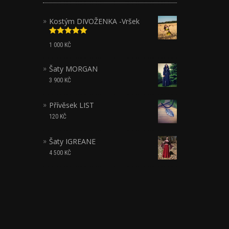
Kostým DIVOŽENKA -Vršek
Hodnocení
1 000
KČ
5.00
z 5
Šaty MORGAN
3 900
KČ
Přívěsek LIST
120
KČ
Šaty IGREANE
4 500
KČ