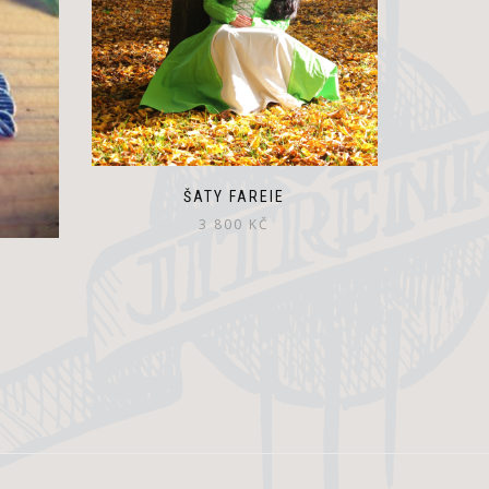
ŠATY FAREIE
3 800
KČ