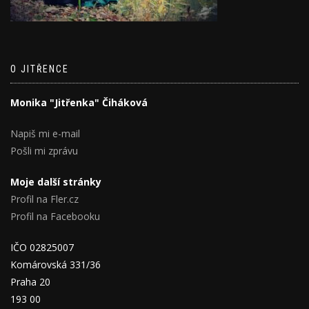
O JITŘENCE
Monika "Jitřenka" Čiháková
Napiš mi e-mail
Pošli mi zprávu
Moje další stránky
Profil na Fler.cz
Profil na Facebooku
IČO 02825007
Komárovská 331/36
Praha 20
193 00