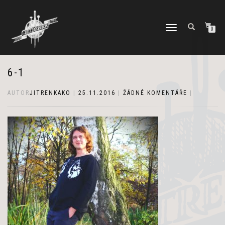
PŘEPNOUT
0
NAVIGACI
6-1
AUTOR
JITRENKAKO
|
25.11.2016
|
ŽÁDNÉ KOMENTÁŘE
|