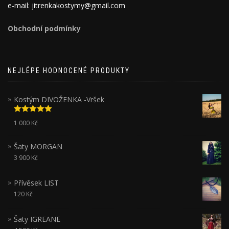
e-mail: jitrenkakostymy@gmail.com
Obchodní podmínky
NEJLÉPE HODNOCENÉ PRODUKTY
Kostým DIVOŽENKA -Vršek
Hodnocení
1 000
Kč
5.00
z 5
Šaty MORGAN
3 900
Kč
Přívěsek LIST
120
Kč
Šaty IGREANE