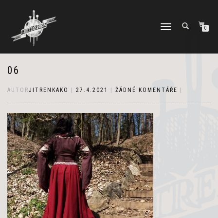
PŘEPNOUT
0
NAVIGACI
06
AUTOR
JITRENKAKO
|
27.4.2021
|
ŽÁDNÉ KOMENTÁŘE
|