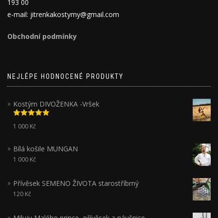
193 00
e-mail: jitrenkakostymy@gmail.com
Obchodní podmínky
NEJLÉPE HODNOCENÉ PRODUKTY
Kostým DIVOŽENKA -Vršek
Hodnocení
1 000
Kč
5.00
z 5
Bílá košile MUNGAN
1 000
Kč
Přívěsek SEMENO ŽIVOTA starostříbrný
120
Kč
Miluju Malého prince- přívěsek a náušnice