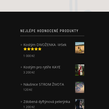
NEJLÉPE HODNOCENÉ PRODUKTY
Kostým DIVOŽENKA -Vršek
Hodnocení
1 000
Kč
5.00
z 5
Kostým pro rytíře KAYE
3 200
Kč
Náušnice STROM ŽIVOTA
120
Kč
Zdobená dyftýnová pelerýnka
1 200
Kč