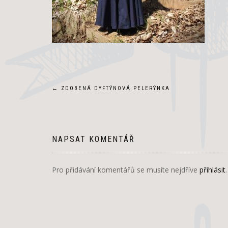
Navigace
←
ZDOBENÁ DYFTÝNOVÁ PELERÝNKA
pro
příspěvek
NAPSAT KOMENTÁŘ
Pro přidávání komentářů se musíte nejdříve
přihlásit
.