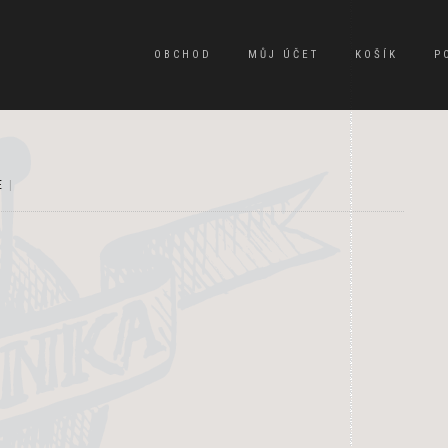
OBCHOD
MŮJ ÚČET
KOŠÍK
P
E
|