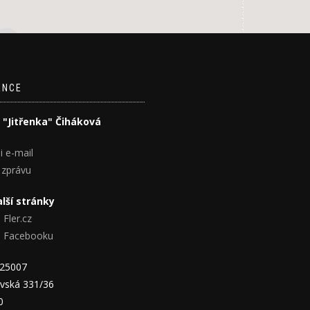
ENCE
 "Jitřenka" Čiháková
i e-mail
 zprávu
lší stránky
 Fler.cz
na Facebooku
825007
vská 331/36
0