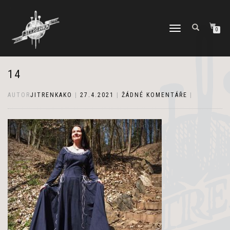
PŘEPNOUT
0
NAVIGACI
14
AUTOR
JITRENKAKO
|
27.4.2021
|
ŽÁDNÉ KOMENTÁŘE
|