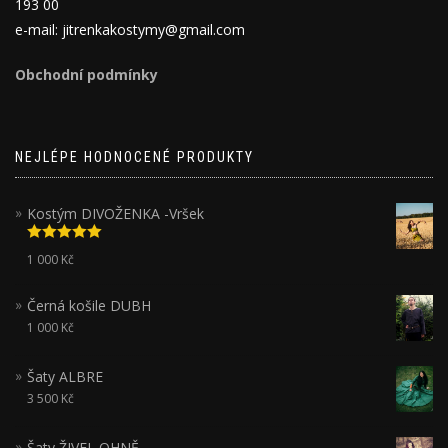
193 00
e-mail: jitrenkakostymy@gmail.com
Obchodní podmínky
NEJLÉPE HODNOCENÉ PRODUKTY
Kostým DIVOŽENKA -Vršek
Hodnocení
1 000
Kč
5.00
z 5
Černá košile DUBH
1 000
Kč
Šaty ALBRE
3 500
Kč
Šaty ŽIVEL OHNĚ