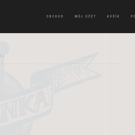
OBCHOD
MŮJ ÚČET
KOŠÍK
P
E
|