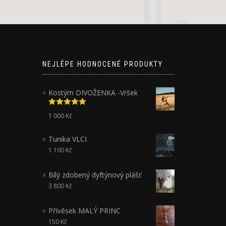
NEJLÉPE HODNOCENÉ PRODUKTY
Kostým DIVOŽENKA -Vršek
Hodnocení
1 000
Kč
5.00
z 5
Tunika VLCI
1 100
Kč
Bílý zdobený dyftýnový plášť
3 800
Kč
Přívěsek MALÝ PRINC
150
Kč