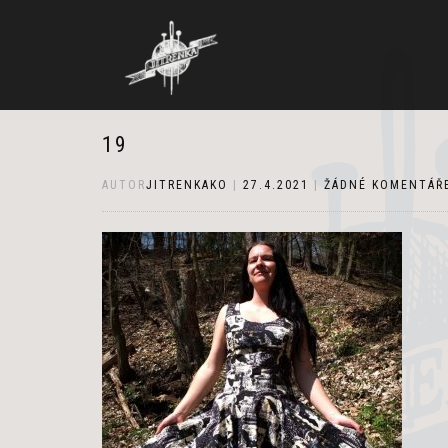
19
AUTOR
JITRENKAKO
|
27.4.2021
|
ŽÁDNÉ KOMENTÁŘ