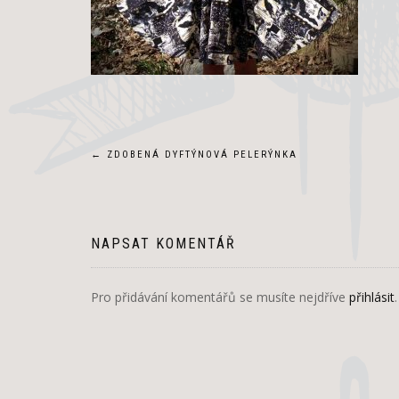
Navigace
←
ZDOBENÁ DYFTÝNOVÁ PELERÝNKA
pro
příspěvek
NAPSAT KOMENTÁŘ
Pro přidávání komentářů se musíte nejdříve
přihlásit
.