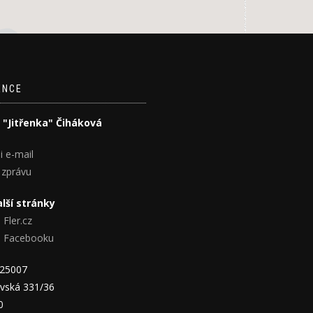
ENCE
 "Jitřenka" Čiháková
i e-mail
 zprávu
lší stránky
 Fler.cz
na Facebooku
825007
vská 331/36
0