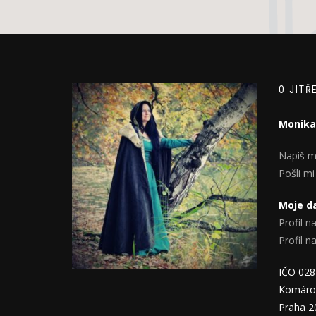
O JITŘ
Monika
Napiš m
Pošli mi
Moje da
Profil na
Profil 
IČO 02
Komáro
Praha 2