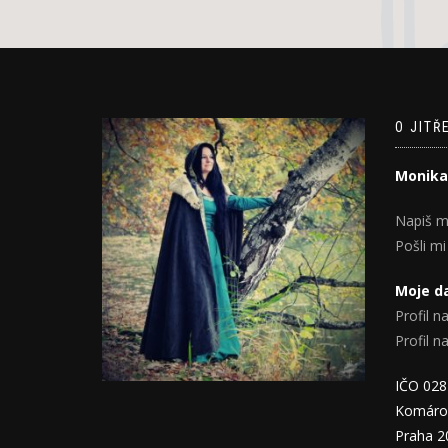
O JITŘ
Monika
Napiš m
Pošli mi
Moje da
Profil na
Profil 
IČO 02
Komáro
Praha 2