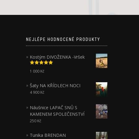
NEJLÉPE HODNOCENÉ PRODUKTY
Kostým DIVOŽENKA -Vršek
Hodnocení
1 000
Kč
5.00
z 5
Šaty NA KŘÍDLECH NOCI
4 900
Kč
Náušnice LAPAČ SNŮ S
KAMENEM SPOLEČENSTVÍ
250
Kč
Tunika BRENDAN