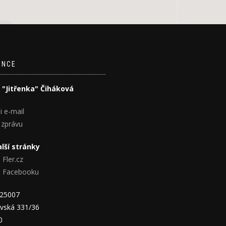
ENCE
 "Jitřenka" Čiháková
i e-mail
 zprávu
lší stránky
 Fler.cz
na Facebooku
825007
vská 331/36
0