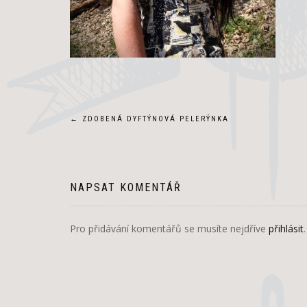
Navigace
←
ZDOBENÁ DYFTÝNOVÁ PELERÝNKA
pro
příspěvek
NAPSAT KOMENTÁŘ
Pro přidávání komentářů se musíte nejdříve
přihlásit
.