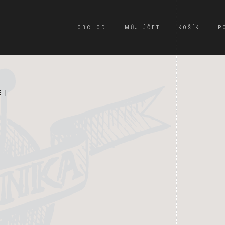
OBCHOD
MŮJ ÚČET
KOŠÍK
P
E
|