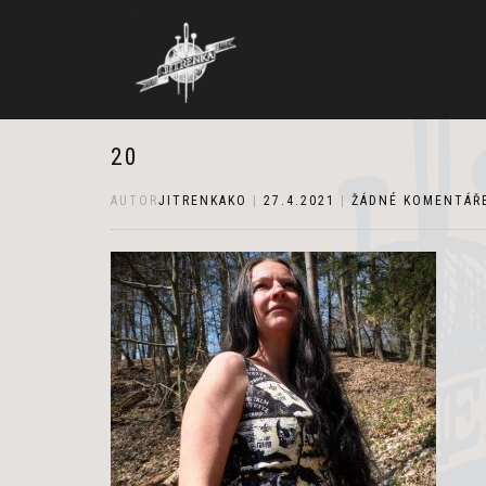
20
AUTOR
JITRENKAKO
|
27.4.2021
|
ŽÁDNÉ KOMENTÁŘ