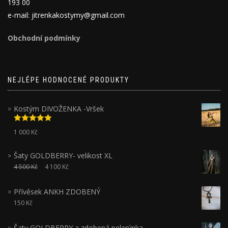
193 00
e-mail: jitrenkakostymy@gmail.com
Obchodní podmínky
NEJLÉPE HODNOCENÉ PRODUKTY
Kostým DIVOŽENKA -Vršek
Hodnocení
1 000
Kč
5.00
z 5
Šaty GOLDBERRY- velikost XL
4 500
Kč
4 100
Kč
Přívěsek ANKH ZDOBENÝ
150
Kč
Šaty GOLDBERRY a zdobená pelerýnka