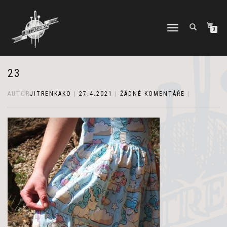
PŘEPNOUT
0
NAVIGACI
23
AUTOR
JITRENKAKO
|
27.4.2021
|
ŽÁDNÉ KOMENTÁŘE
|