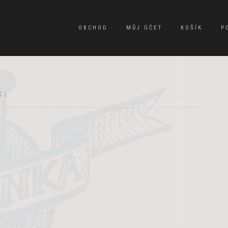
OBCHOD
MŮJ ÚČET
KOŠÍK
P
E
|