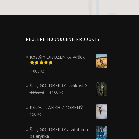
NEJLÉPE HODNOCENÉ PRODUKTY
Kostým DIVOŽENKA -Vršek
Hodnocení
1 000
Kč
5.00
z 5
Šaty GOLDBERRY- velikost XL
4 500
Kč
4 100
Kč
Přívěsek ANKH ZDOBENÝ
150
Kč
Šaty GOLDBERRY a zdobená
pelerýnka