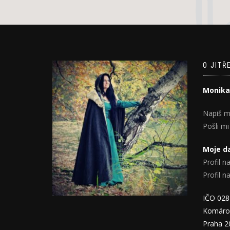
O JITŘ
Monika
Napiš m
Pošli mi
Moje da
Profil na
Profil 
IČO 02
Komáro
Praha 2