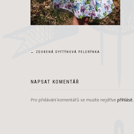
Navigace
←
ZDOBENÁ DYFTÝNOVÁ PELERÝNKA
pro
příspěvek
NAPSAT KOMENTÁŘ
Pro přidávání komentářů se musíte nejdříve
přihlásit
.