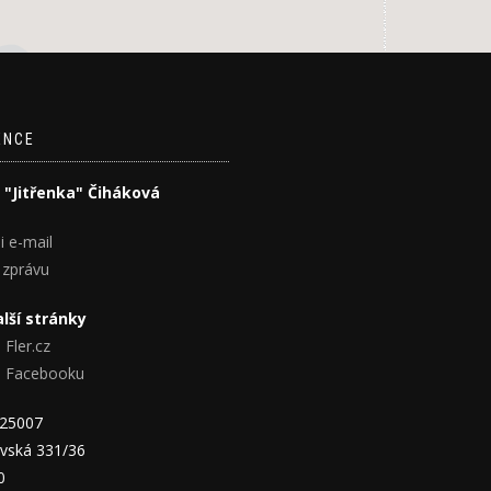
ENCE
 "Jitřenka" Čiháková
i e-mail
 zprávu
lší stránky
 Fler.cz
na Facebooku
825007
vská 331/36
0