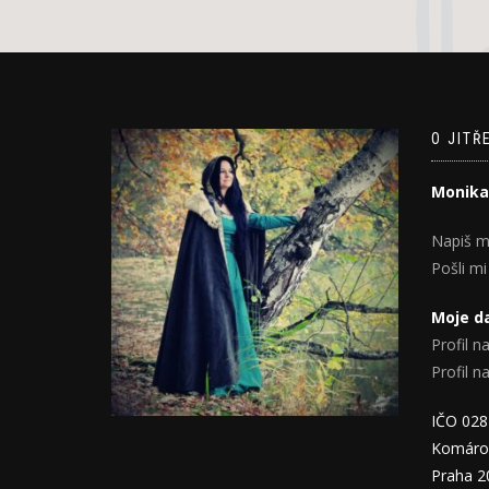
O JITŘ
Monika
Napiš m
Pošli mi
Moje da
Profil na
Profil 
IČO 02
Komáro
Praha 2