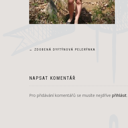
Navigace
←
ZDOBENÁ DYFTÝNOVÁ PELERÝNKA
pro
příspěvek
NAPSAT KOMENTÁŘ
Pro přidávání komentářů se musíte nejdříve
přihlásit
.