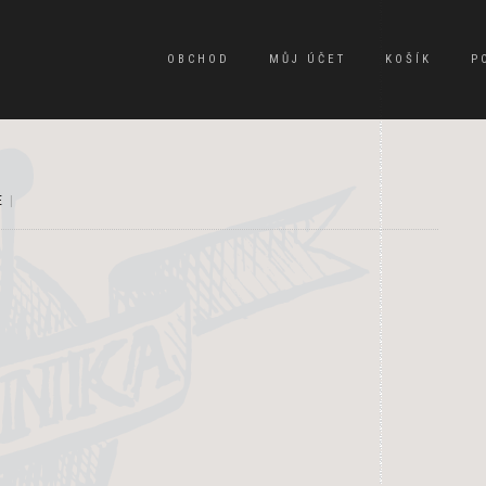
OBCHOD
MŮJ ÚČET
KOŠÍK
P
E
|