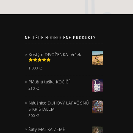
NEJLÉPE HODNOCENÉ PRODUKTY
Kostým DIVOŽENKA -Vršek
Hodnocení
1 000
Kč
5.00
z 5
Plátěná taška KOČIČÍ
210
Kč
Náušnice DUHOVÝ LAPAČ SNŮ
S KŘIŠŤÁLEM
300
Kč
Šaty MATKA ZEMĚ