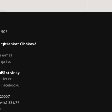
ENCE
 "Jitřenka" Čiháková
i e-mail
 zprávu
lší stránky
 Fler.cz
na Facebooku
825007
vská 331/36
0