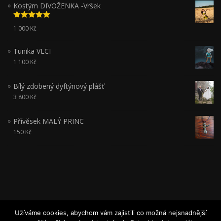
Kostým DIVOŽENKA -Vršek
Hodnocení
1 000
Kč
5.00
z 5
Tunika VLCI
1 100
Kč
Bílý zdobený dyftýnový plášť
3 800
Kč
Přívěsek MALÝ PRINC
150
Kč
Užíváme cookies, abychom vám zajistili co možná nejsnadnější