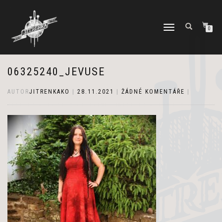
PŘEPNOUT
0
NAVIGACI
06325240_JEVUSE
AUTOR
JITRENKAKO
|
28.11.2021
|
ŽÁDNÉ KOMENTÁŘE
|