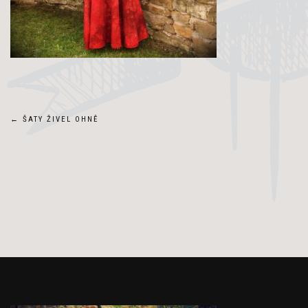
Navigace
←
ŠATY ŽIVEL OHNĚ
pro
příspěvek