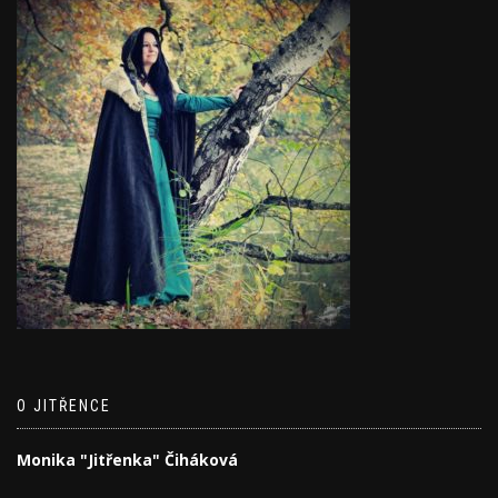
O JITŘENCE
Monika "Jitřenka" Čiháková