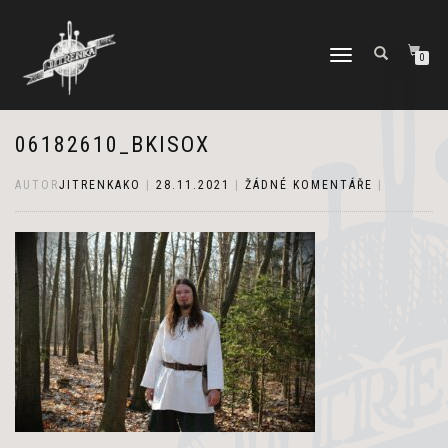
PŘEPNOUT
0
NAVIGACI
06182610_BKISOX
AUTOR
JITRENKAKO
|
28.11.2021
|
ŽÁDNÉ KOMENTÁŘE
|