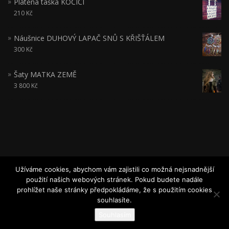
Plátěná taška KOČIČÍ
210
Kč
Náušnice DUHOVÝ LAPAČ SNŮ S KŘIŠŤÁLEM
300
Kč
Šaty MATKA ZEMĚ
3 800
Kč
Užíváme cookies, abychom vám zajistili co možná nejsnadnější
použití našich webových stránek. Pokud budete nadále
JITŘENKA
prohlížet naše stránky předpokládáme, že s použitím cookies
ShopIsle
Za podpory
souhlasíte.
WordPress
Souhlasím