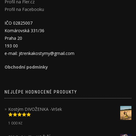
Profil na Fler.cz
Profil na Facebooku
IČO 02825007
Komárovská 331/36
Praha 20
193 00
e-mail: jitrenkakostymy@gmail.com
Obchodní podmínky
NEJLÉPE HODNOCENÉ PRODUKTY
Kostým DIVOŽENKA -Vršek
Hodnocení
1 000
Kč
5.00
z 5