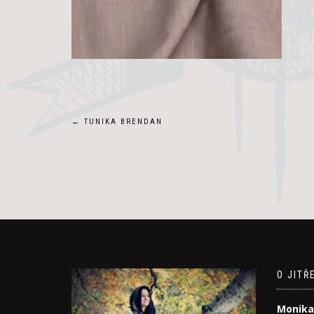
Navigace
←
TUNIKA BRENDAN
pro
příspěvek
O JITŘ
Monika