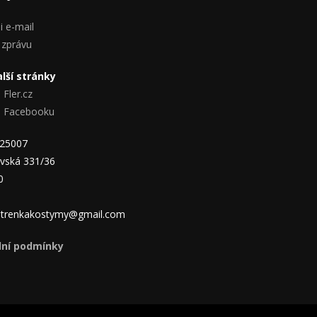
i e-mail
 zprávu
lší stránky
 Fler.cz
na Facebooku
825007
vská 331/36
0
 jitrenkakostymy@gmail.com
ní podmínky