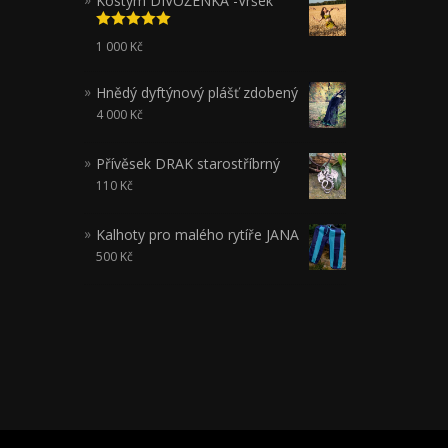
Kostým DIVOŽENKA -Vršek
Hodnocení
1 000
Kč
5.00
z 5
Hnědý dyftýnový plášť zdobený
4 000
Kč
Přívěsek DRAK starostříbrný
110
Kč
Kalhoty pro malého rytíře JANA
500
Kč