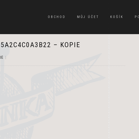
OBCHOD
MŮJ ÚČET
KOŠÍK
P
5A2C4C0A3B22 – KOPIE
ŘE
|