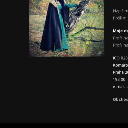
Napiš m
Pošli mi
Moje da
Profil na
Profil 
IČO 02
Komáro
Praha 2
193 00
e-mail:
Obchod