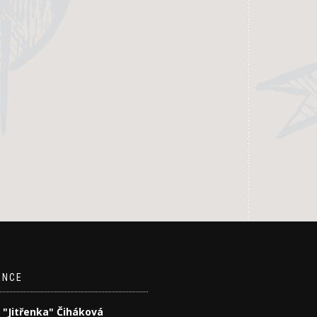
ENCE
 "Jitřenka" Čiháková