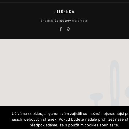
JITŘENKA
ShopIsle
Za podpory
WordPress
Užíváme cookies, abychom vám zajistili co možná nejsnadnější po
našich webových stránek. Pokud budete nadále prohlížet naše st
předpokládáme, že s použitím cookies souhlasíte.