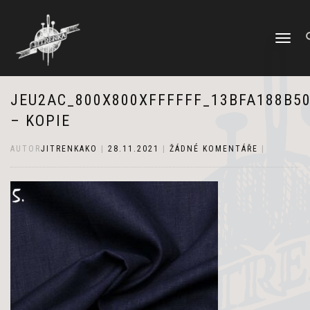
PŘEPNOUT
NAVIGACI
JEU2AC_800X800XFFFFFF_13BFA188B5
– KOPIE
AUTOR
JITRENKAKO
|
28.11.2021
|
ŽÁDNÉ KOMENTÁŘE
|