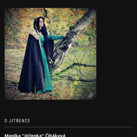
O JITŘENCE
Monika "Jitřenka" Čiháková