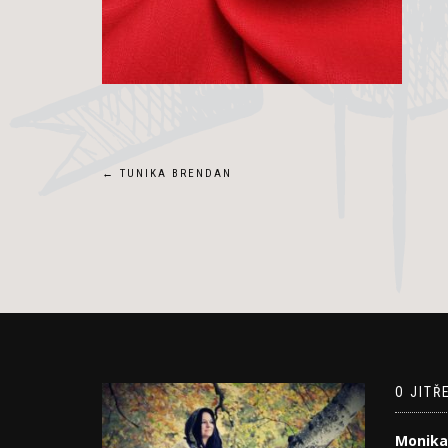
Navigace
←
TUNIKA BRENDAN
pro
příspěvek
O JITŘ
Monika