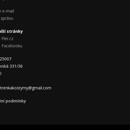
i e-mail
 zprávu
lší stránky
 Fler.cz
na Facebooku
825007
vská 331/36
0
 jitrenkakostymy@gmail.com
ní podmínky