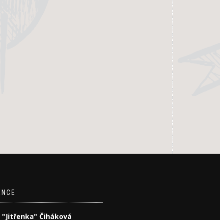
ENCE
 "Jitřenka" Čiháková