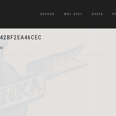
OBCHOD
MŮJ ÚČET
KOŠÍK
P
642BF2EA46CEC
ŘE
|