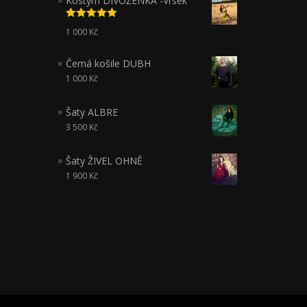
Kostým DIVOŽENKA -Vršek
Hodnocení
1 000
Kč
5.00
z 5
Černá košile DUBH
1 000
Kč
Šaty ALBRE
3 500
Kč
Šaty ŽIVEL OHNĚ
1 900
Kč