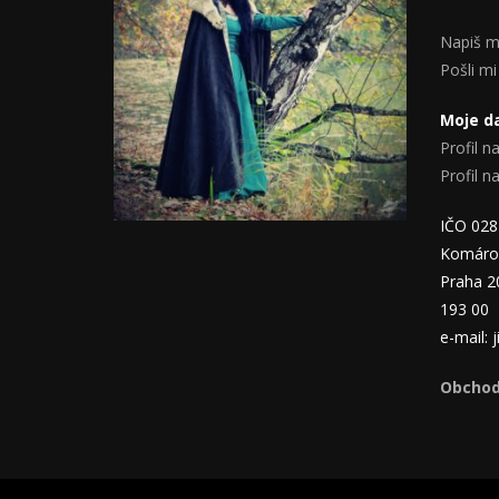
Napiš m
Pošli mi
Moje da
Profil na
Profil 
IČO 02
Komáro
Praha 2
193 00
e-mail:
Obchod