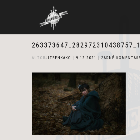
263373647_282972310438757_
AUTOR
JITRENKAKO
|
9.12.2021
|
ŽÁDNÉ KOMENTÁŘ