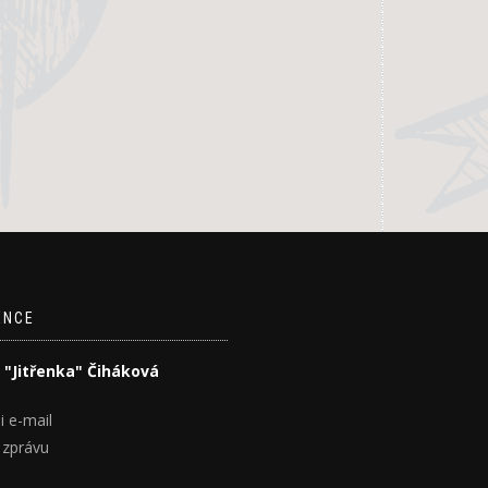
ENCE
 "Jitřenka" Čiháková
i e-mail
 zprávu