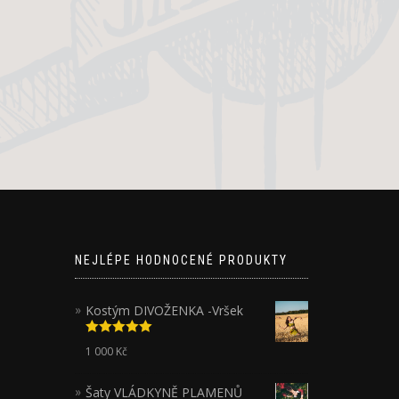
NEJLÉPE HODNOCENÉ PRODUKTY
Kostým DIVOŽENKA -Vršek
Hodnocení
1 000
Kč
5.00
z 5
Šaty VLÁDKYNĚ PLAMENŮ