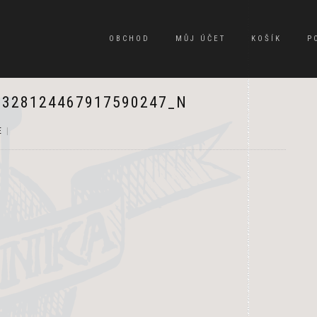
OBCHOD
MŮJ ÚČET
KOŠÍK
P
1328124467917590247_N
E
|