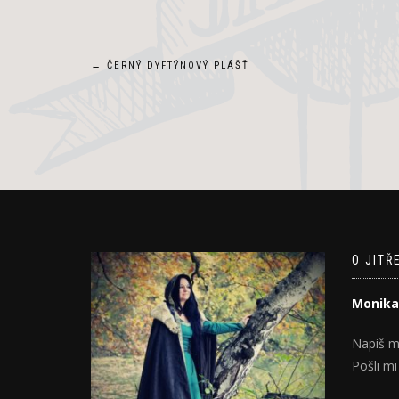
Navigace
←
ČERNÝ DYFTÝNOVÝ PLÁŠŤ
pro
příspěvek
O JITŘ
Monika
Napiš m
Pošli mi