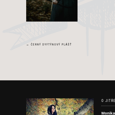
Navigace
←
ČERNÝ DYFTÝNOVÝ PLÁŠŤ
pro
příspěvek
O JITŘ
Monika