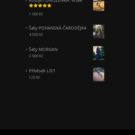
Kostým DIVOŽENKA -Vršek
Hodnocení
1 000
Kč
5.00
z 5
Šaty POHANSKÁ ČARODĚJKA
4 500
Kč
Šaty MORGAN
3 900
Kč
Přívěsek LIST
120
Kč