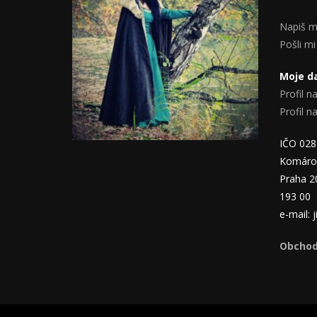
Napiš m
Pošli mi
Moje da
Profil na
Profil 
IČO 02
Komáro
Praha 2
193 00
e-mail:
Obchod