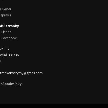
i e-mail
 zprávu
lší stránky
 Fler.cz
na Facebooku
825007
vská 331/36
0
 jitrenkakostymy@gmail.com
ní podmínky