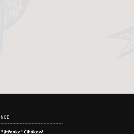
ENCE
 "Jitřenka" Čiháková