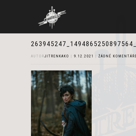
263945247_1494865250897564
AUTOR
JITRENKAKO
|
9.12.2021
|
ŽÁDNÉ KOMENTÁŘ