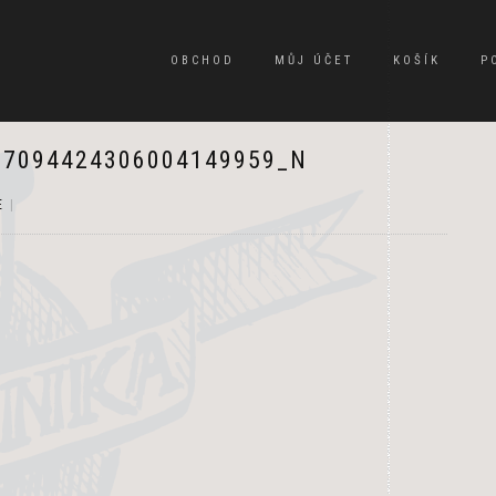
OBCHOD
MŮJ ÚČET
KOŠÍK
P
_7094424306004149959_N
E
|